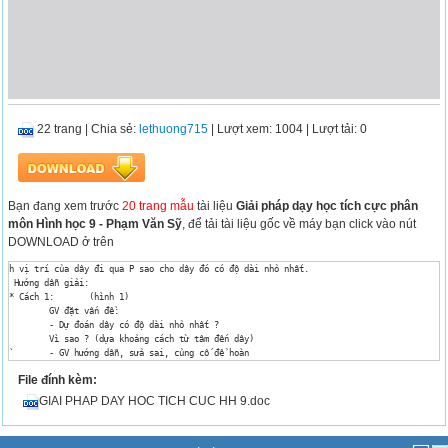
22 trang
|
Chia sẻ:
lethuong715
| Lượt xem: 1004
| Lượt tải: 0
Bạn đang xem trước
20 trang mẫu
tài liệu
Giải pháp dạy học tích cực phân
môn Hình học 9 - Phạm Văn Sỹ
, để tải tài liệu gốc về máy bạn click vào nút
DOWNLOAD ở trên
h vị trí của dây đi qua P sao cho dây đó có độ dài nhỏ nhất.

 Hướng dẫn giải:

* Cách 1: 	(hình 1) 

	GV đặt vấn đề: 

	- Dự đoán dây có độ dài nhỏ nhất ?

	Vì sao ? (dựa khoảng cách từ tâm đến dây)

`	- GV hướng dẫn, sửa sai, củng cố để hoàn	

	chỉnh bài giải .

File đính kèm:
	Hướng dẫn giải: 

	Gọi AB là dây vuông góc với OP tại P (hình 1) 

GIAI PHAP DAY HOC TICH CUC HH 9.doc
	và CD là dây bất kì đi qua P (CD AB). Ta sẽ chứng minh CD > AB

	Kẻ OH ^ CD. Xét DOHP vuông tại H.

	OH CD > AB (liên hệ dây và khoảng cách đến tâm) 
