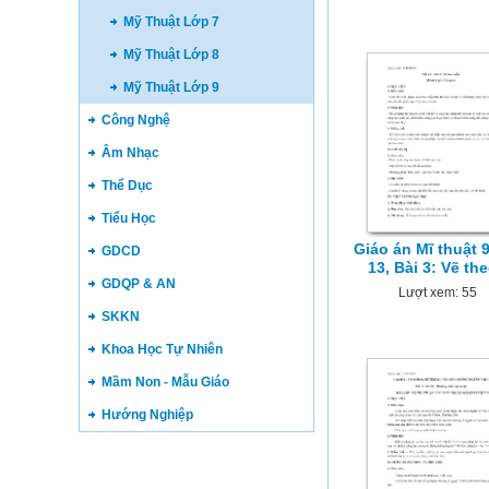
Mỹ Thuật Lớp 7
Mỹ Thuật Lớp 8
Mỹ Thuật Lớp 9
Công Nghệ
Âm Nhạc
Thể Dục
Tiểu Học
Giáo án Mĩ thuật 9
GDCD
13, Bài 3: Vẽ th
GDQP & AN
Lượt xem: 55
SKKN
Khoa Học Tự Nhiên
Mầm Non - Mẫu Giáo
Hướng Nghiệp