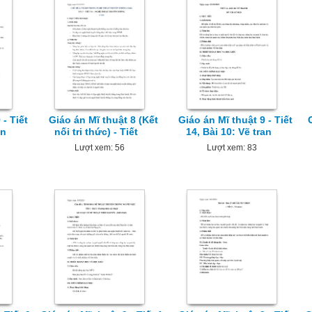
 - Tiết
Giáo án Mĩ thuật 8 (Kết
Giáo án Mĩ thuật 9 - Tiết
an
nối tri thức) - Tiết
14, Bài 10: Vẽ tran
Lượt xem: 56
Lượt xem: 83