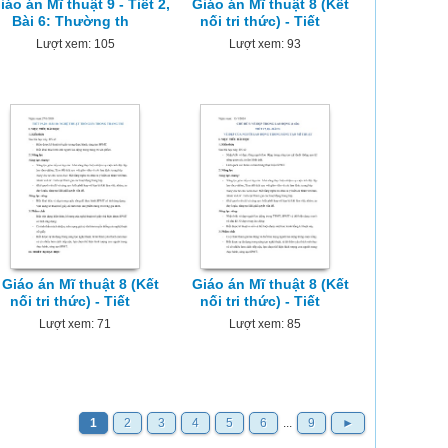
iáo án Mĩ thuật 9 - Tiết 2,
Giáo án Mĩ thuật 8 (Kết
Bài 6: Thường th
nối tri thức) - Tiết
Lượt xem: 105
Lượt xem: 93
Giáo án Mĩ thuật 8 (Kết
Giáo án Mĩ thuật 8 (Kết
nối tri thức) - Tiết
nối tri thức) - Tiết
Lượt xem: 71
Lượt xem: 85
1
2
3
4
5
6
...
9
►