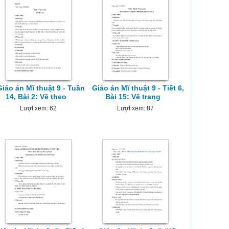
Giáo án Mĩ thuật 9 - Tuần
Giáo án Mĩ thuật 9 - Tiết 6,
14, Bài 2: Vẽ theo
Bài 15: Vẽ trang
Lượt xem: 62
Lượt xem: 87