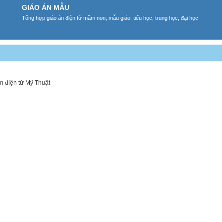
GIÁO ÁN MẪU
Tổng hợp giáo án điện tử mầm non, mẫu giáo, tiểu học, trung học, đại học
n điện tử Mỹ Thuật