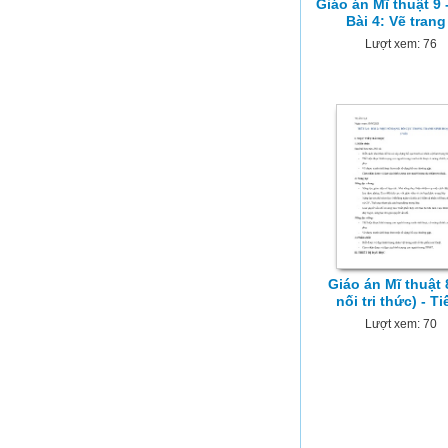
Giáo án Mĩ thuật 9 -
Bài 4: Vẽ trang
Lượt xem: 76
Giáo án Mĩ thuật 
nối tri thức) - Ti
Lượt xem: 70