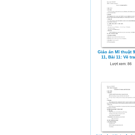
Giáo án Mĩ thuật 9
11, Bài 11: Vẽ tr
Lượt xem: 86