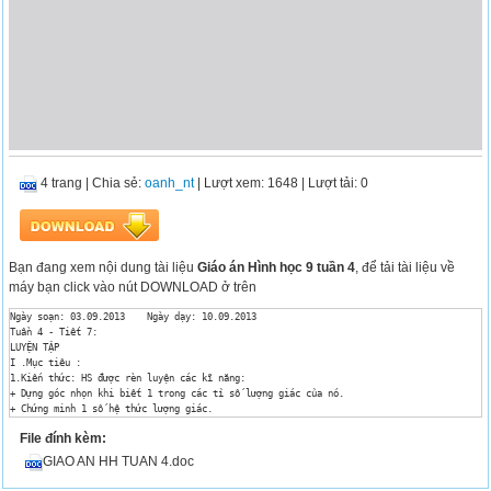
4 trang
|
Chia sẻ:
oanh_nt
| Lượt xem: 1648
| Lượt tải: 0
Bạn đang xem nội dung tài liệu
Giáo án Hình học 9 tuần 4
, để tải tài liệu về
máy bạn click vào nút DOWNLOAD ở trên
Ngày soạn: 03.09.2013	 Ngày dạy: 10.09.2013

Tuần 4 - Tiết 7: 

LUYỆN TẬP

I .Mục tiêu :

1.Kiến thức: HS được rèn luyện các kĩ năng:

+ Dựng góc nhọn khi biết 1 trong các tỉ số lượng giác của nó.

+ Chứng minh 1 số hệ thức lượng giác.

2.Kĩ năng: Biết vận dụng các hệ thức lượng giác để giải bài tập có liên quan 

File đính kèm:
3.Thái độ: HS tự giác tích cực chủ động trong học tập. 

II . Chuẩn bị :

GIAO AN HH TUAN 4.doc
- Gv : phiếu học tập, thước kẻ.

- Hs: Ôn tập các đ/n TSLG của 1 góc nhọn và các hệ thức liên hệ giữa các TSLG của 2 góc 