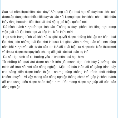
Sau hai năm thực hiện cách dạy'' Sử dụng bài tập hoá học để dạy học tích cực''
được áp dụng cho nhiều tiết dạy và các đối tượng học sinh khác nhau, tôi nhận
thấy rằng học sinh tiếp thu bài chủ động ,có hiệu quả rõ nét :
-Đã hình thành được ở học sinh các kĩ năng tư duy , phân tích ,tổng hợp trong
việc giải bài tập hoá học và tiếp thu kiến thức mới.
-Học sinh trung bình và khá đã tự giải quyết được những bài tập cơ bản , bài
tập khá, còn những bài tập khó thì sau khi giáo viên hướng dẫn các em cũng
nắm bắt được vấn đề ,từ đó các em HS đã phát hiện ra được các kiến thức mới
và tìm ra được các quy luật chung để giải các bài toán cụ thể.
-Đa số Học sinh có xu hướng yêu thích môn hoá học hơn.
Từ những kết quả đạt được như ở trên ,tôi mạnh dạn trình bày ý tưởng của
mình để trao đổi với các đồng nghiệp. Mặc dù bản thân đã cố gắng trình bày
cho sáng kiến được hoàn thiện , nhưng cũng không thể tránh khỏi những
khiếm khuyết . Vì vậy mong các đồng nghiệp thông cảm ! và góp ý chân thành
để cho sáng kiến được hoàn thiện hơn. Rất mong được sự giúp đỡ của các
đồng nghiệp .