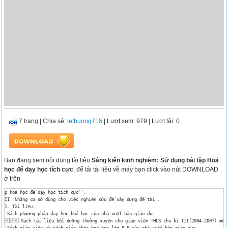
7 trang
|
Chia sẻ:
lethuong715
| Lượt xem: 979
| Lượt tải: 0
Bạn đang xem nội dung tài liệu
Sáng kiến kinh nghiệm: Sử dụng bài tập Hoá
học để dạy học tích cực
, để tải tài liệu về máy bạn click vào nút DOWNLOAD
ở trên
p hoá học để dạy học tích cực''.

II. Những cơ sở dùng cho việc nghiên cứu để xây dựng đề tài .

1. Tài liệu:

-Sách phương pháp dạy học hoá học của nhà xuất bản giáo dục.

-Sách tài liệu bồi dưỡng thường xuyên cho giáo viên THCS chu kì III(2004-2007) môn 
-Sách giáo viên và sách giáo khoa hoá học lớp 8,9 của nhà xuất bản giáo dục.
