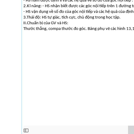
- HS nắm được định lí và các hệ quả về số đo của góc nội tiếp .
2.Kĩ năng: - HS nhận biết được các góc nội tiếp trên 1 đường t
- HS vận dụng về số đo của góc nội tiếp và các hệ quả của định lí
3.Thái độ: HS tự giác, tích cực, chủ động trong học tập.
II.Chuẩn bị của GV và HS:
Thước thẳng, compa thước đo góc. Bảng phụ vẽ các hình 13,