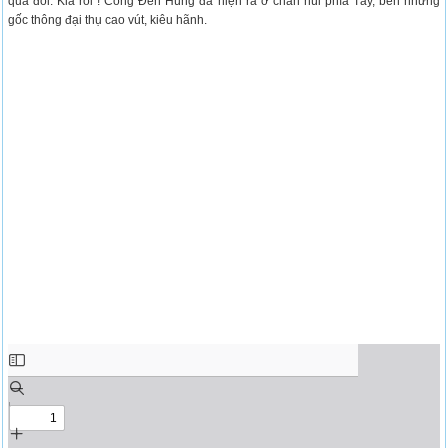
qua đồi. Kia rồi ! Cổng Đền Hùng đã hiện ra ở chân núi phía Tây, bên những
gốc thông đại thụ cao vút, kiêu hãnh.