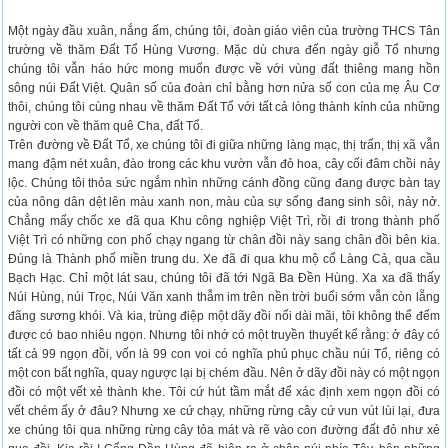
Một ngày đầu xuân, nắng ấm, chúng tôi, đoàn giáo viên của trường THCS Tân
trường về thăm Đất Tổ Hùng Vương. Mặc dù chưa đến ngày giỗ Tổ nhưng
chúng tôi vẫn háo hức mong muốn được về với vùng đất thiêng mang hồn
sông núi Đất Việt. Quân số của đoàn chỉ bằng hơn nửa số con của mẹ Âu Cơ
thôi, chúng tôi cùng nhau về thăm Đất Tổ với tất cả lòng thành kính của những
người con về thăm quê Cha, đất Tổ.
Trên đường về Đất Tổ, xe chúng tôi đi giữa những làng mạc, thị trấn, thị xã vẫn
mang đậm nét xuân, đào trong các khu vườn vẫn đỏ hoa, cây cối đâm chồi nảy
lộc. Chúng tôi thỏa sức ngắm nhìn những cánh đồng cũng đang được bàn tay
của nông dân dệt lên màu xanh non, màu của sự sống đang sinh sôi, nảy nở.
Chẳng mấy chốc xe đã qua Khu công nghiệp Việt Trì, rồi đi trong thành phố
Việt Trì có những con phố chạy ngang từ chân đồi này sang chân đồi bên kia.
Đúng là Thành phố miền trung du. Xe đã đi qua khu mộ cổ Làng Cả, qua cầu
Bạch Hạc. Chỉ một lát sau, chúng tôi đã tới Ngã Ba Đền Hùng. Xa xa đã thấy
Núi Hùng, núi Trọc, Núi Văn xanh thẫm im trên nền trời buổi sớm vẫn còn lẵng
đãng sương khói. Và kia, trùng điệp một dãy đồi nối dài mãi, tôi không thể đếm
được có bao nhiêu ngọn. Nhưng tôi nhớ có một truyền thuyết kể rằng: ở đây có
tất cả 99 ngọn đồi, vốn là 99 con voi có nghĩa phủ phục chầu núi Tổ, riêng có
một con bất nghĩa, quay ngược lại bị chém đầu. Nên ở dãy đồi này có một ngọn
đồi có một vết xẻ thành khe. Tôi cứ hút tầm mắt để xác định xem ngọn đồi có
vết chém ấy ở đâu? Nhưng xe cứ chạy, những rừng cây cứ vun vút lùi lại, đưa
xe chúng tôi qua những rừng cây tỏa mát và rẽ vào con đường đất đỏ như xẻ