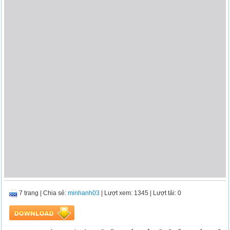
7 trang
|
Chia sẻ:
minhanh03
| Lượt xem: 1345
| Lượt tải: 0