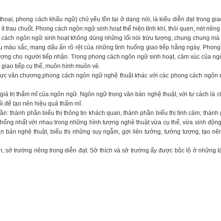
oại, phong cách khẩu ngữ) chủ yếu tồn tại ở dạng nói, là kiểu diễn đạt trong gia
ít trau chuốt. Phong cách ngôn ngữ sinh hoạt thể hiện tính khí, thói quen, nét riên
ng cách ngôn ngữ sinh hoạt không dùng những lối nói trừu tượng, chung chung m
giàu màu sắc, mang dấu ấn rõ rệt của những tình huống giao tiếp hằng ngày. Phon
ượng cho người tiếp nhận. Trong phong cách ngôn ngữ sinh hoạt, cảm xúc của ng
 giao tiếp cụ thể, muôn hình muôn vẻ.
h vực văn chương,phong cách ngôn ngữ nghệ thuật khác với các phong cách ngôn
iá trị thẩm mĩ của ngôn ngữ. Ngôn ngữ trong văn bản nghệ thuật, với tư cách là ch
i để tạo nên hiệu quả thẩm mĩ.
n: thành phần biểu thị thông tin khách quan, thành phần biểu thị tình cảm; thành
ống nhất với nhau trong những hình tượng nghệ thuật vừa cụ thể, vừa sinh động
ăn bản nghệ thuật, biểu thị những suy ngẫm, gợi liên tưởng, tưởng tượng, tạo nê
.
h, sở trường riêng trong diễn đạt. Sở thích và sở trường ấy được bộc lộ ở những 