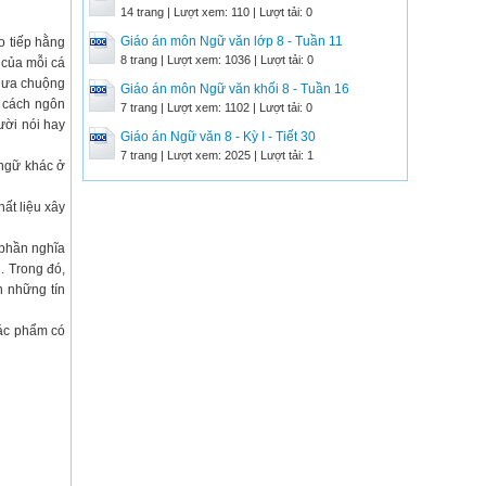
14 trang | Lượt xem: 110 | Lượt tải: 0
Giáo án môn Ngữ văn lớp 8 - Tuần 11
o tiếp hằng
8 trang | Lượt xem: 1036 | Lượt tải: 0
g của mỗi cá
à ưa chuộng
Giáo án môn Ngữ văn khối 8 - Tuần 16
g cách ngôn
7 trang | Lượt xem: 1102 | Lượt tải: 0
ười nói hay
Giáo án Ngữ văn 8 - Kỳ I - Tiết 30
7 trang | Lượt xem: 2025 | Lượt tải: 1
 ngữ khác ở
ất liệu xây
 phần nghĩa
. Trong đó,
n những tín
tác phẩm có