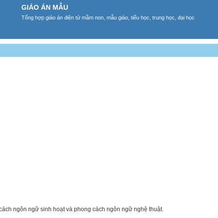
GIÁO ÁN MẪU
Tổng hợp giáo án điện tử mầm non, mẫu giáo, tiểu học, trung học, đại học
cách ngôn ngữ sinh hoạt và phong cách ngôn ngữ nghệ thuật.