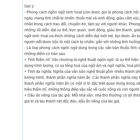
Gợi ý:
- Phong cách ngôn ngữ sinh hoạt (còn được gọi là phong cách hội th
ngày, mang tính chất tự nhiên, thoải mái và sinh động, giàu cảm xúc, 
nhân trong cách trao đổi, chuyên trò, tâm sự với người khác. Pho
những lối diễn đạt cụ thể, trực quan, sinh động, giàu âm thanh, 
ngữ sinh hoạt ưa thích những cách diễn đạt mới mẻ, tạo được ấn t
người viết được bộc lộ một cách tự nhiên, gắn với những tình huống
- Là loại phong cách ngôn ngữ dùng trong các văn bản thuộc lĩn
những điểm cơ bản sau:
+ Tính thẩm mĩ: Văn chương là nghệ thuật ngôn ngữ, là sự thể hiện g
dựng hình tượng, có sự tổng hoà của ngữ âm và ngữ nghĩa, hoà phố
+ Tính đa nghĩa: Nghĩa của văn bản nghệ thuật gồm nhiều thành phầ
tường minh, thành phần nghĩa hàm ẩn. Các thành phần nghĩa này th
thành phần nghĩa hàm ẩn có một vị trí đặc biệt quan trọng trong v
hiệu thẩm mĩ, những thông điệp sâu sắc về cuộc sống và con người
+ Dấu ấn riêng của tác giả: Mỗi nhà văn, nhà thơ thường có sở thíc
giá trị và tạo thành nét độc đáo, dấu ấn riêng của tác giả.