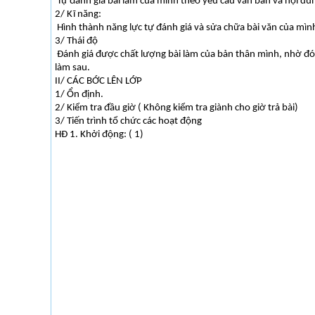
Tự đánh giá bài làm của mình theo yêu cầu văn bản và nội dun
2/ Kĩ năng:
Hình thành năng lực tự đánh giá và sửa chữa bài văn của mìn
3/ Thái độ
Đánh giá được chất lượng bài làm của bản thân mình, nhờ đ
làm sau.
II/ CÁC BỚC LÊN LỚP
1/ Ổn định.
2/ Kiểm tra đầu giờ ( Không kiểm tra giành cho giờ trả bài)
3/ Tiến trình tổ chức các hoạt động
HĐ 1. Khởi động: ( 1)