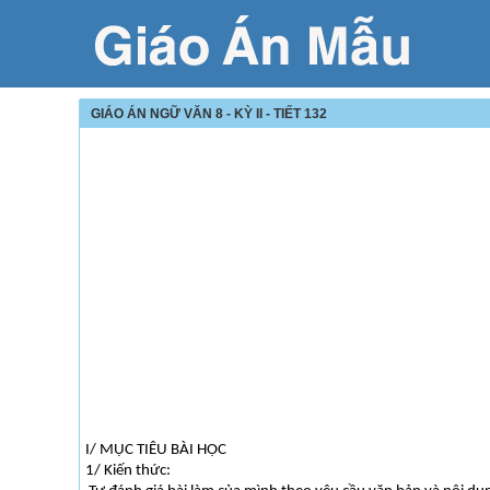
GIÁO ÁN NGỮ VĂN 8 - KỲ II - TIẾT 132
I/ MỤC TIÊU BÀI HỌC
1/ Kiến thức: