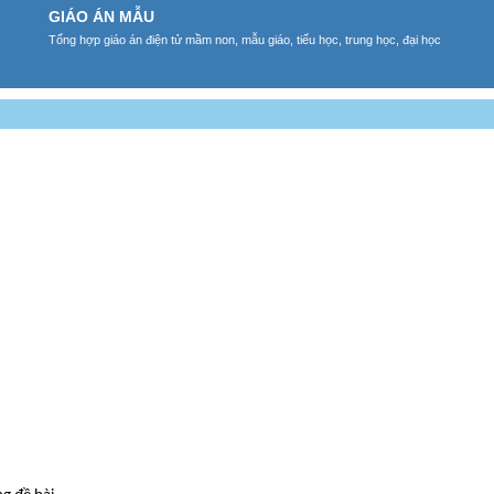
GIÁO ÁN MẪU
Tổng hợp giáo án điện tử mầm non, mẫu giáo, tiểu học, trung học, đại học