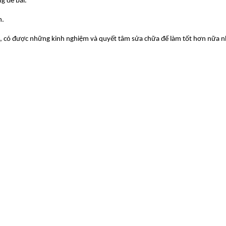
g đề bài.
h.
ó, có được những kinh nghiệm và quyết tâm sửa chữa để làm tốt hơn nữa n