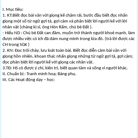
I. Mục tiêu:
1. KT:Biết đọc bài văn với giọng kể chậm rãi, bước đầu biết đọc nhấn
giọng một số từ ngữ gợi tả, gợi cảm và phân biệt lời người kể với lời
nhân vật (chàng kị sĩ, ông Hòn Rấm, chú bè Đất ).
- Hiểu ND : Chú bè Đất can đảm, muốn trở thành người khoẻ mạnh, làm
được nhiều việc có ích đã dám nung mình trong lửa đỏ. (trả lời được các
CH trong SGK )
2. KN: Đọc trôi chảy, lưu loát toàn bài. Biết đọc diễn cảm bài văn với
giọng hồn nhiên, khoan thai; nhấn giọng những từ ngữ gợi tả, gợi cảm;
đọc phân biệt lời người kể với giọng các nhân vật.
3.TĐ: HS có được ý chí, kiên trì, biết quan tâm và sống vì người khác.
II. Chuẩn bị : Tranh minh hoạ; Bảng phụ.
III. Các Hoạt động dạy – học: