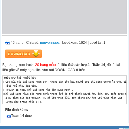
46 trang
|
Chia sẻ:
nguyenngoc
| Lượt xem: 1624
| Lượt tải: 1
Bạn đang xem trước
20 trang mẫu
tài liệu
Giáo án lớp 4 - Tuần 14
, để tải tài
liệu gốc về máy bạn click vào nút DOWNLOAD ở trên
 nước như hai người bột 

+ Cõu núi của Đất Nung ngắn gọn, thụng cảm cho hai người bột chỉ sống trong lọ thủy tinh
- Tiếp nối nhau đặt tờn.

+ Truyện ca ngợi chỳ Đất Nung nhờ dỏm nung mỡnh... 

+Chỳ Đất Nung nhũe dỏm nung mỡnh trong lửa đó trở thành người hữu ớch, cứu sống được ngư
- 4 HS tham gia đọc truyện, HS cả lớp theo dừi, tỡm giọng phự hợp với từng nhõn vật. 

- Luyện đọc trong nhúm 4 HS

- 2 nhúm HS thi đọc.

File đính kèm:
- Đừng sợ gian nan, thử thỏch; muốn trở thành một người cứng rắn, mạnh mẽ, cú ớch, phải 
-HS nghe

Tuan 14.docx
Rỳt kinh nghiệm tiết dạy:

…………………………………………………………………………………………….....................................................
Khoa học
