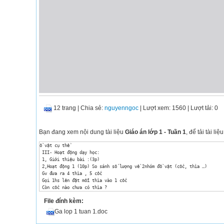
12 trang
|
Chia sẻ:
nguyenngoc
| Lượt xem: 1560
| Lượt tải: 0
Bạn đang xem nội dung tài liệu
Giáo án lớp 1 - Tuần 1
, để tải tài 
ồ vật cụ thể

 III- Hoạt động dạy học:

 1, Giới thiệu bài :(3p)

 2,Hoạt động 1 (10p) So sánh số lượng về 2nhóm đồ vật (cốc, thìa …)

 Gv đưa ra 4 thìa , 5 cốc

 Gọi 1hs lên đặt mỗi thìa vào 1 cốc 

 Còn cốc nào chưa có thìa ?

 Từ đó để hs nêu: số cốc > số thìa 

File đính kèm:
 Số thìa < số cốc

 3,Hoạt động 2: (20p) So sánh các nhóm rồi nối các đối tượng.

Ga lop 1 tuan 1.doc
 Hs quan sát hình vẽ sgk ,so sánh số lượng 2 nhóm đối tượng.

 Vd: Ta nối 1 chỉ nối với 1
