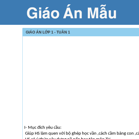
GIÁO ÁN LỚP 1 - TUẦN 1
I- Mục đích yêu cầu:
Giúp HS làm quen với bộ ghép học vần ,cách cầm bảng con ,các