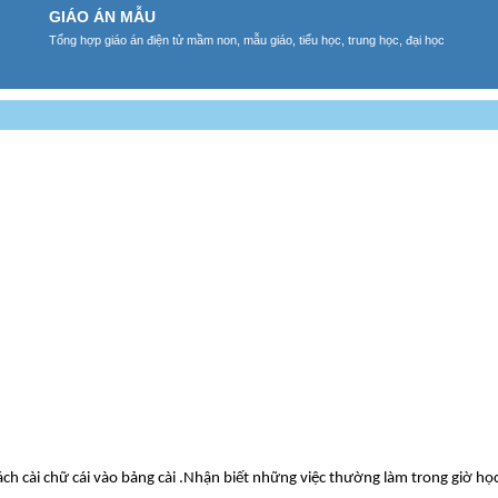
GIÁO ÁN MẪU
Tổng hợp giáo án điện tử mầm non, mẫu giáo, tiểu học, trung học, đại học
h cài chữ cái vào bảng cài .Nhận biết những việc thường làm trong giờ họ