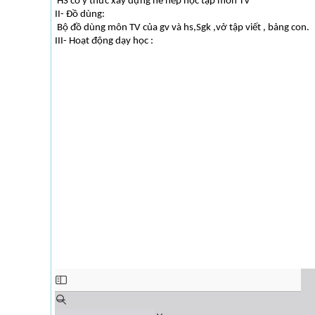
HS có ý thức xây dựng nề nếp học tập môn TV
II- Đồ dùng:
Bộ đồ dùng môn TV của gv và hs,Sgk ,vở tập viết , bảng con.
III- Hoạt động dạy học :