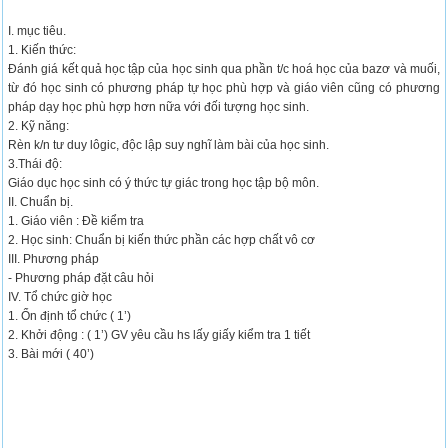
I. mục tiêu.
1. Kiến thức:
Đánh giá kết quả học tập của học sinh qua phần t/c hoá học của bazơ và muối,
từ đó học sinh có phương pháp tự học phù hợp và giáo viên cũng có phương
pháp dạy học phù hợp hơn nữa với đối tượng học sinh.
2. Kỹ năng:
Rèn k/n tư duy lôgic, độc lập suy nghĩ làm bài của học sinh.
3.Thái độ:
Giáo dục học sinh có ý thức tự giác trong học tập bộ môn.
II. Chuẩn bị.
1. Giáo viên : Đề kiểm tra
2. Học sinh: Chuẩn bị kiến thức phần các hợp chất vô cơ
III. Phương pháp
- Phương pháp đặt câu hỏi
IV. Tổ chức giờ học
1. Ổn định tổ chức ( 1’)
2. Khởi động : ( 1’) GV yêu cầu hs lấy giấy kiểm tra 1 tiết
3. Bài mới ( 40’)