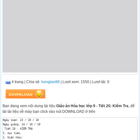
4 trang
|
Chia sẻ:
honglan88
| Lượt xem: 1550
| Lượt tải: 0
Bạn đang xem nội dung tài liệu
Giáo án Hóa học lớp 9 - Tiết 20: Kiểm Tra
, để
tải tài liệu về máy bạn click vào nút DOWNLOAD ở trên
Ngày soạn: 22 / 10 / 10

Ngày giảng: 24 / 10 / 10

 Tiết 20 : KIỂM TRA 

I. mục tiêu.

1. Kiến thức:
