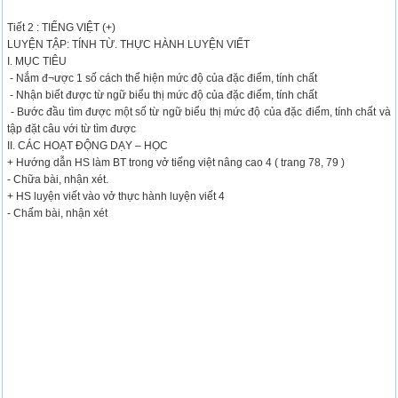
Tiết 2 : TIẾNG VIỆT (+)
LUYỆN TẬP: TÍNH TỪ. THỰC HÀNH LUYỆN VIẾT
I. MỤC TIÊU
- Nắm đ¬ược 1 số cách thể hiện mức độ của đặc điểm, tính chất
- Nhận biết được từ ngữ biểu thị mức độ của đặc điểm, tính chất
- Bước đầu tìm được một số từ ngữ biểu thị mức độ của đặc điểm, tính chất và
tập đặt câu với từ tìm được
II. CÁC HOẠT ĐỘNG DẠY – HỌC
+ Hướng dẫn HS làm BT trong vở tiếng việt nâng cao 4 ( trang 78, 79 )
- Chữa bài, nhận xét.
+ HS luyện viết vào vở thực hành luyện viết 4
- Chấm bài, nhận xét