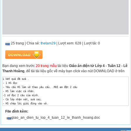
25 trang
|
Chia sẻ:
thetam29
| Lượt xem: 628
| Lượt tải: 0
Bạn đang xem trước
20 trang mẫu
tài liệu
Giáo án điện tử Lớp 4 - Tuần 12 - Lê
Thanh Hoàng
, để tải tài liệu gốc về máy bạn click vào nút DOWNLOAD ở trên
i kết quả đã sửa .

- 1 HS đọc

- Yêu cầu HS làm vở theo yêu cầu. .Mỗi em đặt 2 câu 

- HS làm việc cá nhân.

-1 số đọc 2 câu của mình.

- Cả lớp nhận xét, sửa sai.

- HS chép lời giải đúng vào vở. 

- 1 HS đọc to lớp lắng nghe.

File đính kèm:
-1-2 Em nhắc lại . Nắm yêu cầu .

- Suy nghĩ viết bài vào vở

giao_an_dien_tu_lop_4_tuan_12_le_thanh_hoang.doc
- 1 số HS trình bày kết quả bài làm của mình .

- Cả lớp theo dõi , nhận xét , bổ sung 

- Lớp lắng nghe.
