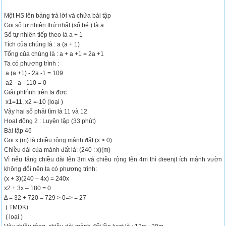
Một HS lên bảng trả lời và chữa bài tập
Gọi số tự nhiên thứ nhất (số bé ) là a
Số tự nhiên tiếp theo là a + 1
Tích của chúng là : a (a + 1)
Tổng của chúng là : a + a +1 = 2a +1
Ta có phương trình :
a (a +1) - 2a -1 = 109
a2 - a - 110 = 0
Giải phtrình trên ta đợc
x1=11, x2 =-10 (loại )
Vậy hai số phải tìm là 11 và 12
Hoạt động 2 : Luyện tập (33 phút)
Bài tập 46
Gọi x (m) là chiều rộng mảnh đất (x > 0)
Chiều dài của mảnh đất là: (240 : x)(m)
Vì nếu tăng chiều dài lên 3m và chiều rộng lên 4m thì dieenjt ích mảnh vườn
không đổi nên ta có phương trình:
(x + 3)(240 – 4x) = 240x
x2 + 3x – 180 = 0
∆ = 32 + 720 = 729 > 0=> = 27
( TMĐK)
( loại )