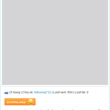
15 trang
|
Chia sẻ:
lethuong715
| Lượt xem: 854
| Lượt tải: 0