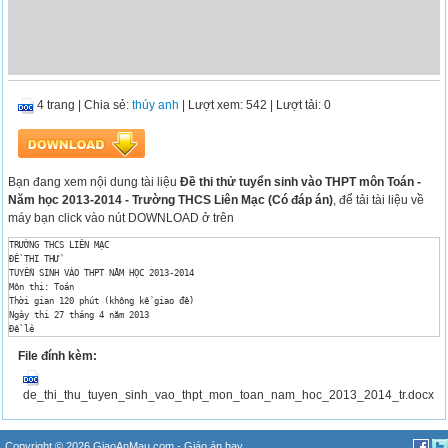
4 trang
|
Chia sẻ:
thúy anh
| Lượt xem: 542
| Lượt tải: 0
Bạn đang xem nội dung tài liệu
Đề thi thử tuyển sinh vào THPT môn Toán -
Năm học 2013-2014 - Trường THCS Liên Mạc (Có đáp án)
, để tải tài liệu về
máy bạn click vào nút DOWNLOAD ở trên
TRƯỜNG THCS LIÊN MẠC

ĐỀ THI THỬ

TUYỂN SINH VÀO THPT NĂM HỌC 2013-2014

Môn thi: Toán

Thời gian 120 phút (không kể giao đề)

Ngày thi 27 tháng 4 năm 2013

Đề lẻ

Câu 1: (1,5 điểm) 

File đính kèm:
Rút gọn biểu thức: P = 

Giải phương trình: x2 – 6x + 8 = 0.

Giải hệ phương trình: .

de_thi_thu_tuyen_sinh_vao_thpt_mon_toan_nam_hoc_2013_2014_tr.docx
Câu 2: (2,0 điểm) Cho các hàm số y = x2 có đồ thị là (P) và y = x + 2 có đồ thị là (d).

Vẽ (P) và (d) trên cùng một hệ trục tọa độ vuông (đơn vị trên các trục bằng nhau).

Xác định tọa độ các giao điểm của (P) và (d) bằng phép tính.

Tìm các điểm thuộc (P) cách đều hai điểm A và B .

Copyright © 2026 GiaoAnMau.com -
Giáo án hay
,