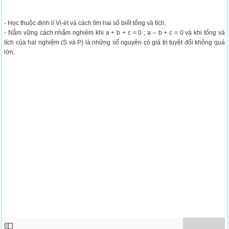
- Học thuộc định lí Vi-ét và cách tìm hai số biết tổng và tích.
- Nắm vững cách nhẩm nghiệm khi a + b + c = 0 ; a – b + c = 0 và khi tổng và
tích của hai nghiệm (S và P) là những số nguyên có giá trị tuyệt đối không quá
lớn.