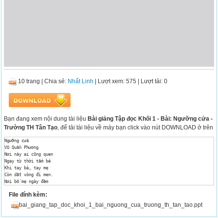
10 trang
|
Chia sẻ:
Nhất Linh
| Lượt xem: 575
| Lượt tải: 0
Bạn đang xem nội dung tài liệu
Bài giảng Tập đọc Khối 1 - Bài: Ngưỡng cửa -
Trường TH Tân Tạo
, để tải tài liệu về máy bạn click vào nút DOWNLOAD ở trên
Ngưỡng cửa 

Vũ Quần Phương 

Nơi này ai cũng quen 

Ngay từ thời tấm bé 

Khi tay bà, tay mẹ 

Còn dắt vòng đi men. 

Nơi bố mẹ ngày đêm 

Lúc nào qua cũng vội, 

File đính kèm:
Nơi bạn bè chạy tới 

Thường lúc nào cũng vui. 

bai_giang_tap_doc_khoi_1_bai_nguong_cua_truong_th_tan_tao.ppt
Nơi này đã đưa tôi 

Buổi đầu tiên đến lớp 
