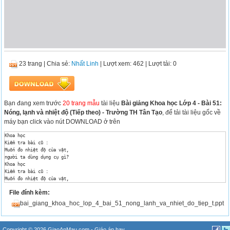
23 trang
|
Chia sẻ:
Nhất Linh
| Lượt xem: 462
| Lượt tải: 0
Bạn đang xem trước
20 trang mẫu
tài liệu
Bài giảng Khoa học Lớp 4 - Bài 51:
Nóng, lạnh và nhiệt độ (Tiếp theo) - Trường TH Tân Tạo
, để tải tài liệu gốc về
máy bạn click vào nút DOWNLOAD ở trên
Khoa học 

Kiểm tra bài cũ : 

Muốn đo nhiệt độ của vật, 

người ta dùng dụng cụ gì? 

Khoa học 

Kiểm tra bài cũ : 

Muốn đo nhiệt độ của vật, 

người ta dùng nhiệt kế. 

File đính kèm:
Khoa học 

Kiểm tra bài cũ : 

bai_giang_khoa_hoc_lop_4_bai_51_nong_lanh_va_nhiet_do_tiep_t.ppt
Nhiệt độ nước đang sôi 

là bao nhiêu độ? 

Nước đang sôi có nhiệt độ khoảng 100 0 C 

Khoa học 

Copyright © 2026 GiaoAnMau.com -
Giáo án hay
,