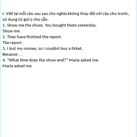
I. Viết lại mỗi câu sau sao cho nghĩa không thay đổi với câu cho trước,
sử dụng từ gợi ý cho sẵn.
1. Show me the shoes. You bought them yesterday.
Show me .
2. They have finished the report.
The report .
3. I lost my money, so I couldnt buy a ticket.
Because . .
4. “What time does the show end?” Maria asked me.
Maria asked me