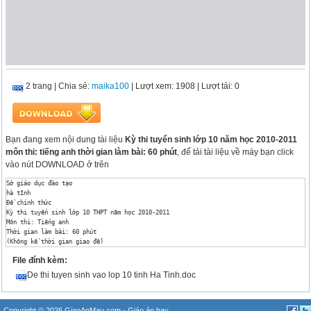
2 trang
|
Chia sẻ:
maika100
| Lượt xem: 1908
| Lượt tải: 0
Bạn đang xem nội dung tài liệu
Kỳ thi tuyển sinh lớp 10 năm học 2010-2011
môn thi: tiếng anh thời gian làm bài: 60 phút
, để tải tài liệu về máy bạn click
vào nút DOWNLOAD ở trên
Sở giáo dục đào tạo

hà tĩnh

Đề chính thức

Kỳ thi tuyển sinh lớp 10 THPT năm học 2010-2011

Môn thi: Tiếng anh

Thời gian làm bài: 60 phút

(Không kể thời gian giao đề)

I. Viết lại mỗi câu sau sao cho nghĩa không thay đổi với câu cho trước, sử dụng từ gợi ý
File đính kèm:
Show me the shoes. You bought them yesterday.

Show me...

De thi tuyen sinh vao lop 10 tinh Ha Tinh.doc
They have finished the report.

The report.

I lost my money, so I couldn’t buy a ticket.

Because....

Copyright © 2026 GiaoAnMau.com -
Giáo án hay
,