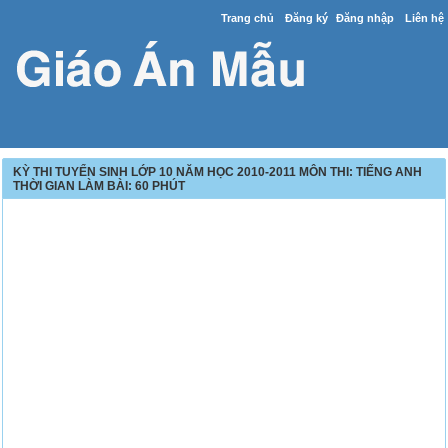
Trang chủ
Đăng ký
Đăng nhập
Liên hệ
KỲ THI TUYỂN SINH LỚP 10 NĂM HỌC 2010-2011 MÔN THI: TIẾNG ANH
THỜI GIAN LÀM BÀI: 60 PHÚT