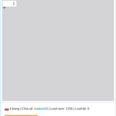
4 trang
|
Chia sẻ:
maika100
| Lượt xem: 1256
| Lượt tải: 0