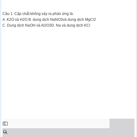
Câu 1: Cặp chất không xảy ra phản ứng là:
A. K2O và H2O B. dung dịch NaNO3và dung dịch MgCl2
C. Dung dịch NaOH và Al2O3D. Na và dung dịch KCl