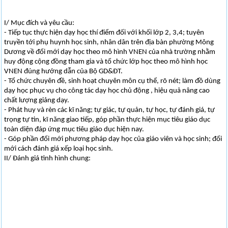
I/ Mục đích và yêu cầu:
- Tiếp tục thực hiện dạy học thí điểm đối với khối lớp 2, 3,4; tuyên
truyền tới phụ huynh học sinh, nhân dân trên địa bàn phường Mông
Dương về đổi mới dạy học theo mô hình VNEN của nhà trường nhằm
huy động cộng đồng tham gia và tổ chức lớp học theo mô hình học
VNEN đúng hướng dẫn của Bộ GD&ĐT.
- Tổ chức chuyên đề, sinh hoạt chuyên môn cụ thể, rõ nét; làm đồ dùng
dạy học phục vụ cho công tác dạy học chủ động , hiệu quả nâng cao
chất lượng giảng dạy.
- Phát huy và rèn các kĩ năng; tự giác, tự quản, tự học, tự đánh giá, tự
trọng tự tin, kĩ năng giao tiếp, góp phần thực hiện mục tiêu giáo dục
toàn diện đáp ứng mục tiêu giáo dục hiện nay.
- Góp phần đổi mới phương pháp dạy học của giáo viên và học sinh; đổi
mới cách đánh giá xếp loại học sinh.
II/ Đánh giá tình hình chung: