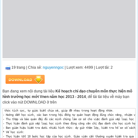
19 trang
|
Chia sẻ:
nguyenngoc
| Lượt xem: 4499
| Lượt tải: 2
Bạn đang xem nội dung tài liệu
Kế hoạch chỉ đạo chuyên môn thực hiện mô
hình trường học mới Vnen năm học 2013 - 2014
, để tải tài liệu về máy bạn
click vào nút DOWNLOAD ở trên
 thức tích cực, tự giác biết chia sẻ, giúp đỡ nhau trong hoạt động nhóm.

- Hướng dẫn học sinh, các ban trong hội đồng tự quản hoạt động đúng chức năng, nhiệm vụ;
- Thu thập và bảo quản đầy đủ các minh chứng làm cơ sở cho việc đánh giá xếp loại học si
- Thực hiện đánh giá xếp loại học sinh theo đúng công văn chỉ đạo dành cho học sinh học 
- Ban giám hiệu kiểm tra dưới nhiều hình thức: dự giờ thăm lớp, kiểm tra hồ sơ sổ sách c
* Về học sinh:

- Thực hiện tốt 10 bước học tập của học sinh. Giáo viên cần thường xuyên kiểm tra qua cá