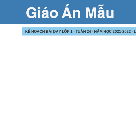
KẾ HOẠCH BÀI DẠY LỚP 1 - TUẦN 24 - NĂM HỌC 2021-2022 - 