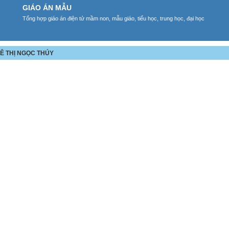
GIÁO ÁN MẪU
Tổng hợp giáo án điện tử mầm non, mẫu giáo, tiểu học, trung học, đại học
LÊ THỊ NGỌC THÚY