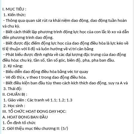
I. MỤC TIÊU :
1. Kiến thức:
- Thông qua quan sát rút ra khái niệm dao động, dao động tuần hoàn
và chu kỳ.
- Biết cách thiết lập phương trình động lực học của con lắc lò xo và dẫn
đến phương trình dao động.
- Biết được đặc điểm động lực học của dao động điều hòa là lực kéo về
tỉ lệ thuận với li độ và luôn hướng về vị trí cân bằng
- Phát biểu được định nghĩa về các đại lượng đặc trưng của dao động
điều hòa: chu kỳ, tần số, tần số góc, biên độ, pha, pha ban đầu.
2. Kỹ năng:
- Biểu diễn dao động điều hòa bằng véc tơ quay
- Vẽ đồ thị x, v theo t trong dao động điều hòa.
- Biết điều kiện ban đầu tùy theo cách kích thích dao động, suy ra A và
3. Thái độ:
II. CHUẨN BỊ :
1. Giáo viên : Các tranh vẽ 1.1; 1.2; 1.3
2. Học sinh :
III. TỔ CHỨC HOẠT ĐỘNG DẠY HỌC:
A. HOẠT ĐỘNG BAN ĐẦU
1. Ổn định tổ chức
2. Giới thiệu mục tiêu chương II: (5/)