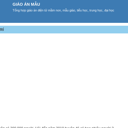
GIÁO ÁN MẪU
Tổng hợp giáo án điện tử mầm non, mẫu giáo, tiểu học, trung học, đại học
TRÍ