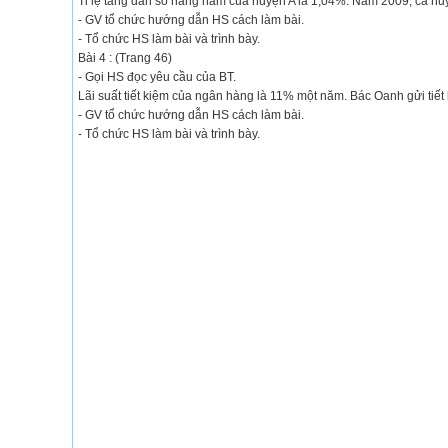
Tỉ lệ tăng dân số hàng năm của huyện A là 1,04%. Năm 2009, cả h
- GV tổ chức hướng dẫn HS cách làm bài.
- Tổ chức HS làm bài và trình bày.
Bài 4 : (Trang 46)
- Gọi HS đọc yêu cầu của BT.
Lãi suất tiết kiệm của ngân hàng là 11% một năm. Bác Oanh gửi tiế
- GV tổ chức hướng dẫn HS cách làm bài.
- Tổ chức HS làm bài và trình bày.