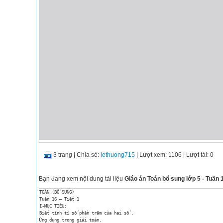
3 trang
|
Chia sẻ:
lethuong715
| Lượt xem: 1106
| Lượt tải: 0
Bạn đang xem nội dung tài liệu
Giáo án Toán bổ sung lớp 5 - Tuần 1
TOÁN (BỔ SUNG)

Tuần 16 – Tiết 1

I-MỤC TIÊU:

Biết tính tỉ số phần trăm của hai số .

Ứng dụng trong giải toán.
