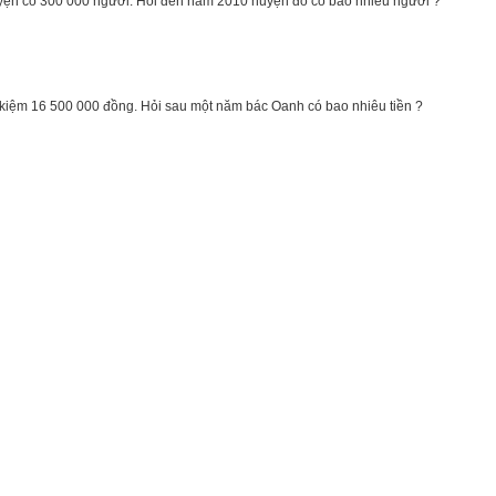
uyện có 300 000 người. Hỏi đến năm 2010 huyện đó có bao nhiêu người ?
t kiệm 16 500 000 đồng. Hỏi sau một năm bác Oanh có bao nhiêu tiền ?