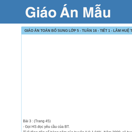
GIÁO ÁN TOÁN BỔ SUNG LỚP 5 - TUẦN 16 - TIẾT 1 - LÂM HUỆ 
Bài 3 : (Trang 45)
- Gọi HS đọc yêu cầu của BT.