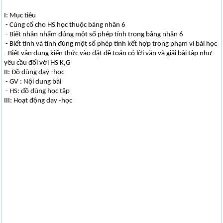
I: Mục tiêu
- Củng cố cho HS học thuộc bảng nhân 6
- Biết nhân nhẩm đúng một số phép tính trong bảng nhân 6
- Biết tính và tính đúng một số phép tính kết hợp trong phạm vi bài học
-Biết vận dụng kiến thức vào đặt đề toán có lời văn và giải bài tập như
yêu cầu đối với HS K,G
II: Đồ dùng dạy -học
- GV : Nội dung bài
- HS: đồ dùng học tập
III: Hoạt động dạy -học