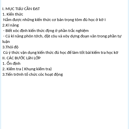
I. MỤC TIấU CẦN ĐẠT
1. Kiến thức
Nắm được những kiến thức cơ bản trọng tõm đú học ở kỡ I
2.Kĩ năng
- Biết xỏc định kiến thức đỳng ở phần trắc nghiệm
- Cú kĩ năng phõn tớch, đặt cõu và xõy dựng đoạn văn trong phần tự
luận
3.Thỏi độ
Cú ý thức vận dụng kiến thức đú học để làm tốt bài kiểm tra học kỡ
II. CÁC BƯỚC LấN LỚP
1. Ổn định
2. Kiểm tra ( Khụng kiểm tra)
3.Tiến trỡnh tổ chức cỏc hoạt động