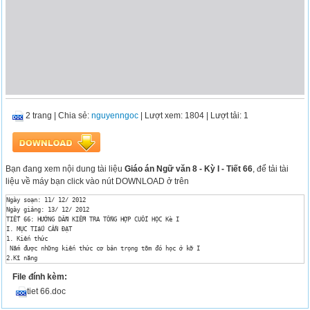
2 trang
|
Chia sẻ:
nguyenngoc
| Lượt xem: 1804
| Lượt tải: 1
Bạn đang xem nội dung tài liệu
Giáo án Ngữ văn 8 - Kỳ I - Tiết 66
, để tải tài
liệu về máy bạn click vào nút DOWNLOAD ở trên
Ngày soạn: 11/ 12/ 2012

Ngày giảng: 13/ 12/ 2012

TIẾT 66: HƯỚNG DẪN KIỂM TRA TỔNG HỢP CUỐI HỌC Kè I

I. MỤC TIấU CẦN ĐẠT

1. Kiến thức

 Nắm được những kiến thức cơ bản trọng tõm đó học ở kỡ I

2.Kĩ năng

	- Biết xỏc định kiến thức đỳng ở phần trắc nghiệm

File đính kèm:
 - Cú kĩ năng phõn tớch, đặt cõu và xõy dựng đoạn văn trong phần tự luận

3.Thỏi độ

tiet 66.doc
 Cú ý thức vận dụng kiến thức đó học để làm tốt bài kiểm tra học kỡ

II. CÁC BƯỚC LấN LỚP
