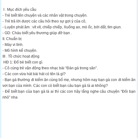
I . Mục đích yêu cầu
- Trẻ biết tên chuyện và các nhân vật trong chuyện.
- Trẻ trả lời được các câu hỏi theo sự gợi ý của cô,
- Luyện phát âm : vít vít, chiếp chiếp, Xuống ao, mò ốc, bới đất, tìm giun.
- GD: Cháu biết yêu thương giúp đỡ bạn .
II. Chuẩn bị
- Máy vi tính.
- Mô hình kể chuyện.
III . Tồ chức hoạt động
HĐ 1: Đố bé biết con gì.
- Cô cùng trẻ vận động theo nhạc bài “Đàn gà trong sân”.
- Các con vừa hát bài hát có tên là gì?
- Bạn gà thường đi kiếm ăn cùng bố mẹ, nhưng hôm nay bạn gà con đi kiếm ăn
vơi bạn của mình. Các con có biết bạn cảu bạn gà là ai không?
- Để biết bạn của bạn gà là ai thì các con hãy lắng nghe câu chuyện “Đôi bạn
nhỏ” nha