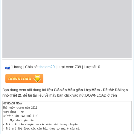
1 trang
|
Chia sẻ:
thetam29
| Lượt xem: 739
| Lượt tải: 0
Bạn đang xem nội dung tài liệu
Giáo án Mẫu giáo Lớp Mầm - Đề tài: Đôi bạn
nhỏ (Tiết 2)
, để tải tài liệu về máy bạn click vào nút DOWNLOAD ở trên
KẾ HOẠCH NGÀY

Thứ ngày tháng năm 2012

Hoạt động: Thơ

Đề tài: ĐÔI BẠN NHỎ (T2)

 I . Mục đích yêu cầu

- Trẻ biết tên chuyện và các nhân vật trong chuyện.

- Trẻ trả lời được các câu hỏi theo sự gợi ý của cô,

- Luyện phát âm : vít vít, chiếp chiếp, Xuống ao, mò ốc, bới đất, tìm giun.
