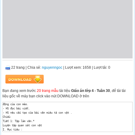
22 trang
|
Chia sẻ:
nguyenngoc
| Lượt xem: 1658
| Lượt tải: 0
Bạn đang xem trước
20 trang mẫu
tài liệu
Giáo án lớp 4 - Tuần 30
, để tải tài
liệu gốc về máy bạn click vào nút DOWNLOAD ở trên
động của con mèo.

- HS đọc bài viết.

- HS nêu cấu tạo của bài văn miêu tả con vật .

Chiều

Tiết 1: Tập làm văn.*

Luyện tập quan sát con vật 

I. Mục tiêu :

1, Biết quan sát con vật, chọn lọc các chi tiết để miêu tả.
