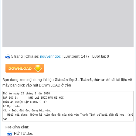
5 trang
|
Chia sẻ:
nguyenngoc
| Lượt xem: 1477
| Lượt tải: 0
Bạn đang xem nội dung tài liệu
Giáo án lớp 3 - Tuần 6, thứ tư
, để tải tài liệu về
máy bạn click vào nút DOWNLOAD ở trên
Thứ tư ngày 29 tháng 9 năm 2010

TẬP ĐỌC 3: 	 NHỚ LẠI BUỔI ĐẦU ĐI HỌC

TOÁN 4: LUYỆN TẬP CHUNG ( TT)

I/ Mục tiêu:

N3: - Bước đầu đọc đúng bài văn.

 - Hiểu nội dung: Những kỉ niệm đẹp đẽ của nhà văn Thanh Tịnh về buổi đầu đi học. (trả l
N4:

-Viết, đọc, so sánh được các số tự nhiên; nêu được giá trị của chữ số trong một số.

File đính kèm:
-Chuyển đổi được đơn vị đo khối lượng. thời gian.

-Đọc được các thông tin trên biểu đồ cột.

THỨ TƯ.doc
-Tìm được số trung bình cộng. 
