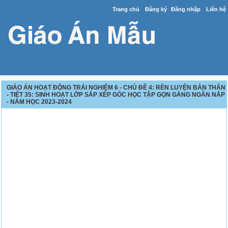
Trang chủ
Đăng ký
Đăng nhập
Liên hệ
GIÁO ÁN HOẠT ĐỘNG TRẢI NGHIỆM 6 - CHỦ ĐỀ 4: RÈN LUYỆN BẢN THÂN
- TIẾT 35: SINH HOẠT LỚP SẮP XẾP GÓC HỌC TẬP GỌN GÀNG NGĂN NẮP
- NĂM HỌC 2023-2024