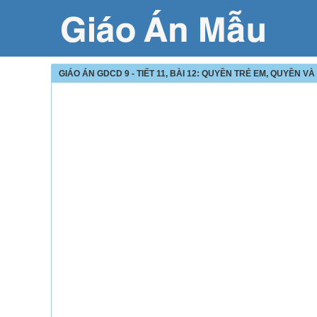
GIÁO ÁN GDCD 9 - TIẾT 11, BÀI 12: QUYỀN TRẺ EM, QUYỀN 