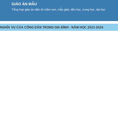
GIÁO ÁN MẪU
Tổng hợp giáo án điện tử mầm non, mẫu giáo, tiểu học, trung học, đại học
VÀ NGHĨA VỤ CỦA CÔNG DÂN TRONG GIA ĐÌNH - NĂM HỌC 2023-2024