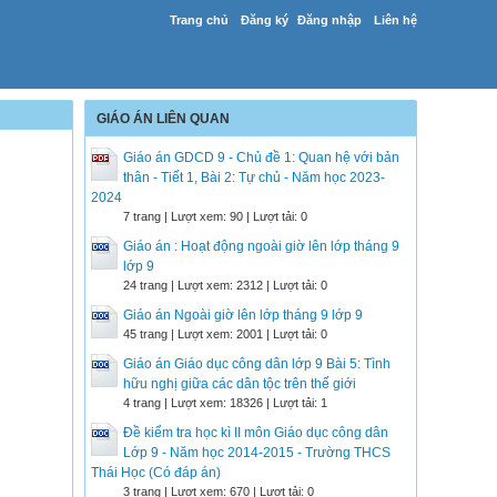
Trang chủ
Đăng ký
Đăng nhập
Liên hệ
GIÁO ÁN LIÊN QUAN
Giáo án GDCD 9 - Chủ đề 1: Quan hệ với bản
thân - Tiết 1, Bài 2: Tự chủ - Năm học 2023-
2024
7 trang | Lượt xem: 90 | Lượt tải: 0
Giáo án : Hoạt động ngoài giờ lên lớp tháng 9
lớp 9
24 trang | Lượt xem: 2312 | Lượt tải: 0
Giáo án Ngoài giờ lên lớp tháng 9 lớp 9
45 trang | Lượt xem: 2001 | Lượt tải: 0
Giáo án Giáo dục công dân lớp 9 Bài 5: Tình
hữu nghị giữa các dân tộc trên thế giới
4 trang | Lượt xem: 18326 | Lượt tải: 1
Đề kiểm tra học kì II môn Giáo dục công dân
Lớp 9 - Năm học 2014-2015 - Trường THCS
Thái Học (Có đáp án)
3 trang | Lượt xem: 670 | Lượt tải: 0