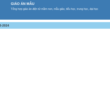
GIÁO ÁN MẪU
Tổng hợp giáo án điện tử mầm non, mẫu giáo, tiểu học, trung học, đại học
3-2024