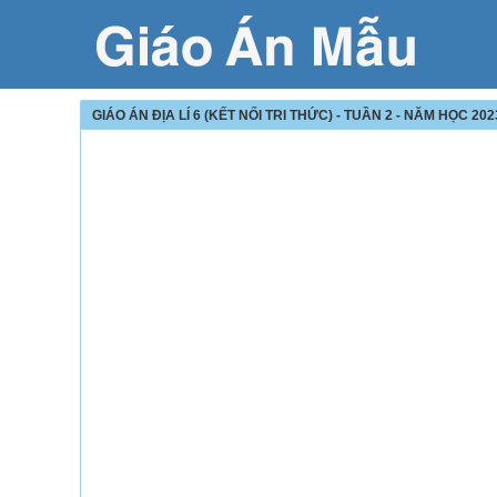
GIÁO ÁN ĐỊA LÍ 6 (KẾT NỐI TRI THỨC) - TUẦN 2 - NĂM HỌC 202