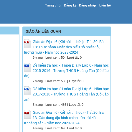
Trang chủ
Đăng ký
Đăng nhập
Liên hệ
GIÁO ÁN LIÊN QUAN
Giáo án Địa lí 6 (Kết nối tri thức) - Tiết 30, Bài
18: Thực hành Phân tích biểu đồ nhiệt độ,
lượng mưa - Năm học 2023-2024
6 trang | Lượt xem: 50 | Lượt tải: 0
Đề kiểm tra học kì I môn Địa lý Lớp 6 - Năm học
2015-2016 - Trường THCS Hoàng Tân (Có đáp
án)
7 trang | Lượt xem: 535 | Lượt tải: 0
Đề kiểm tra học kì I môn Địa lý Lớp 6 - Năm học
2017-2018 - Trường THCS Hoàng Tân (Có đáp
án)
5 trang | Lượt xem: 486 | Lượt tải: 0
Giáo án Địa lí 6 (Kết nối tri thức) - Tiết 20, Bài
13: Các dạng địa hình chính trên trái đất.
Khoáng sản - Năm học 2023-2024
4 trang | Lượt xem: 69 | Lượt tải: 0