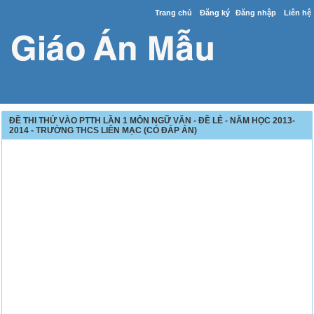
Trang chủ
Đăng ký
Đăng nhập
Liên hệ
ĐỀ THI THỬ VÀO PTTH LẦN 1 MÔN NGỮ VĂN - ĐỀ LẺ - NĂM HỌC 2013-
2014 - TRƯỜNG THCS LIÊN MẠC (CÓ ĐÁP ÁN)