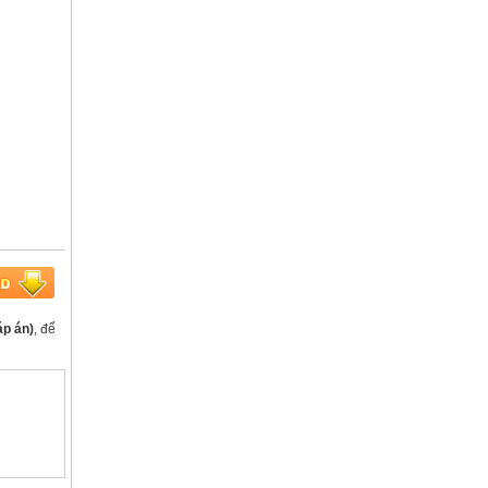
áp án)
, để