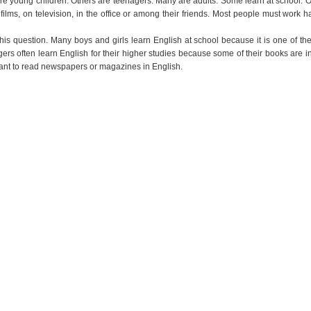
e young children. Others are teenagers. Many are adults. Some learn at school. O
ilms, on television, in the office or among their friends. Most people must work h
this question. Many boys and girls learn English at school because it is one of the
gers often learn English for their higher studies because some of their books are i
want to read newspapers or magazines in English.