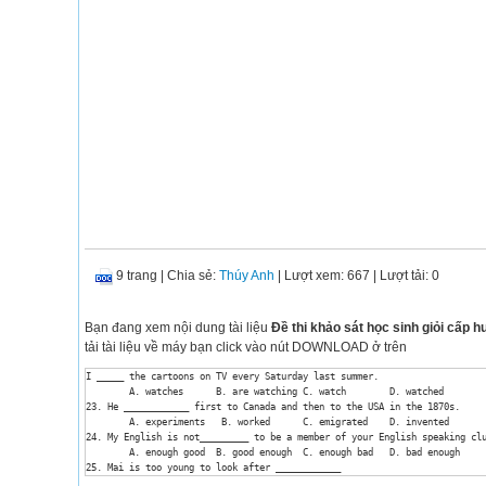
9 trang
|
Chia sẻ:
Thúy Anh
| Lượt xem: 667
| Lượt tải: 0
Bạn đang xem nội dung tài liệu
Đề thi khảo sát học sinh giỏi cấp
tải tài liệu về máy bạn click vào nút DOWNLOAD ở trên
I _____ the cartoons on TV every Saturday last summer.

	A. watches	B. are watching	C. watch	D. watched

23. He ____________ first to Canada and then to the USA in the 1870s.

	A. experiments 	 B. worked 	C. emigrated	D. invented

24. My English is not_________ to be a member of your English speaking clu
	A. enough good 	B. good enough 	C. enough bad	D. bad enough 

25. Mai is too young to look after ____________

A. herself 	 B. myself 	C. himself 	D. yourself 
