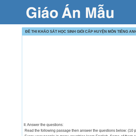
ĐỀ THI KHẢO SÁT HỌC SINH GIỎI CẤP HUYỆN MÔN TIẾNG ANH
II. Answer the questions:
Read the following passage then answer the questions below: (10 p