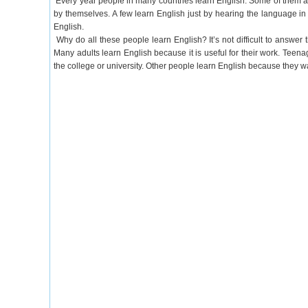
Every year people in many countries learn English. Some of them ar
by themselves. A few learn English just by hearing the language in f
English.
Why do all these people learn English? It’s not difficult to answer 
Many adults learn English because it is useful for their work. Teena
the college or university. Other people learn English because they 