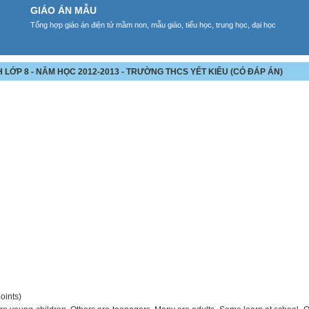
GIÁO ÁN MẪU
Tổng hợp giáo án điện tử mầm non, mẫu giáo, tiểu học, trung học, đại học
 LỚP 8 - NĂM HỌC 2012-2013 - TRƯỜNG THCS YẾT KIÊU (CÓ ĐÁP ÁN)
oints)