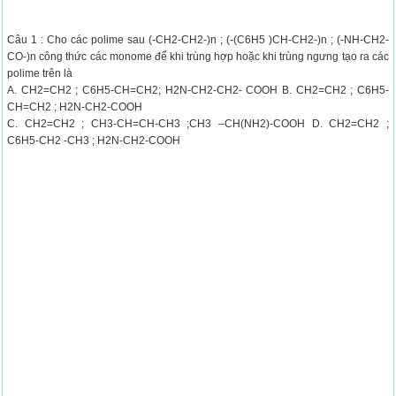
Câu 1 : Cho các polime sau (-CH2-CH2-)n ; (-(C6H5 )CH-CH2-)n ; (-NH-CH2-
CO-)n công thức các monome để khi trùng hợp hoặc khi trùng ngưng tạo ra các
polime trên là
A. CH2=CH2 ; C6H5-CH=CH2; H2N-CH2-CH2- COOH B. CH2=CH2 ; C6H5-
CH=CH2 ; H2N-CH2-COOH
C. CH2=CH2 ; CH3-CH=CH-CH3 ;CH3 –CH(NH2)-COOH D. CH2=CH2 ;
C6H5-CH2 -CH3 ; H2N-CH2-COOH