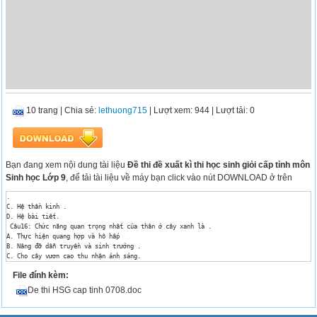
10 trang
|
Chia sẻ:
lethuong715
| Lượt xem: 944
| Lượt tải: 0
Bạn đang xem nội dung tài liệu
Đề thi đề xuất kì thi học sinh giỏi cấp tỉnh môn
Sinh học Lớp 9
, để tải tài liệu về máy bạn click vào nút DOWNLOAD ở trên
.

C. Hệ thần kinh .

D. Hệ bài tiết.

 Câu16: Chức năng quan trọng nhất của thân ở cây xanh là .

A. Thực hiện quang hợp và hô hấp 

B. Nâng đỡ dẫn truyền và sinh trưởng .

C. Cho cây vươn cao thu nhận ánh sáng.

D. Sinh sản vô tính.

File đính kèm:
Câu 17: Nét đặc trưng cơ bản nhất của cấu trúc rễ là.

A. Có cấu tạo tế bào khác với tế bào thân.

De thi HSG cap tinh 0708.doc
B. Tế bào biểu bì phát triển thành lông hút .

C. Chóp rễ có cấu trúc để bảo vệ rễ.

D. Cả Avà B.
