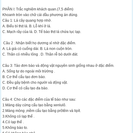
PHẦN I: Trắc nghiệm khách quan.(7,5 điểm)
Khoanh tròn vào chữ cái đầu phương án đúng.
Câu 1: Lá cây quang hợp nhờ.
A. Biểu bì thịt lá. B. Lỗ khí ở lá.
C. Mạch rây của lá. D. Tế bào thịt lá chứa lục lạp.
Câu 2 : Nhận biết họ dương xỉ nhờ đặc điểm.
A. Lá già có cuống dài. B. Lá non cuộn tròn.
C. Thân có nhiều lông . D. Thân rễ bò dưới đát.
Câu 3: Tảo đơn bào và động vật nguyên sinh giống nhau ở đặc điểm.
A. Sống tự do ngoài môi trừờng .
B. Cơ thể cấu tạo đơn bào.
C. Đều gây bệnh cho người và động vật.
D. Cơ thể có cấu tạo đa bào.
Câu 4: Cho các đặc điểm của tế bào như sau:
1.Màng dày cứng cấu tạo bằng xenlulô.
2.Màng mỏng ,mềm cấu tạo bằng prôtêin và lipít.
3.Không có lạp thể .
4.Có lạp thể .
5.Không bào to.