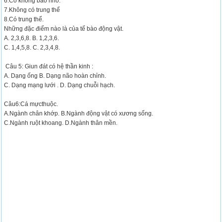
6.Có không bào nhỏ.
7.Không có trung thể
8.Có trung thể.
Những đặc điểm nào là của tế bào động vật.
A. 2,3,6,8. B. 1,2,3,6.
C. 1,4,5,8. C. 2,3,4,8.
Câu 5: Giun đát có hệ thần kinh :
A. Dạng ống B. Dạng não hoàn chỉnh.
C. Dạng mạng lưới . D. Dạng chuỗi hạch.
Câu6:Cá mựcthuộc.
A.Ngành chân khớp. B.Ngành động vật có xương sống.
C.Ngành ruột khoang. D.Ngành thân mền.