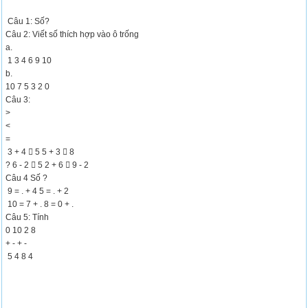
Câu 1: Số?
Câu 2: Viết số thích hợp vào ô trống
a.
1 3 4 6 9 10
b.
10 7 5 3 2 0
Câu 3:
>
<
=
3 + 4  5 5 + 3  8
? 6 - 2  5 2 + 6  9 - 2
Câu 4 Số ?
9 = . + 4 5 = . + 2
10 = 7 + . 8 = 0 + .
Câu 5: Tính
0 10 2 8
+ - + -
5 4 8 4