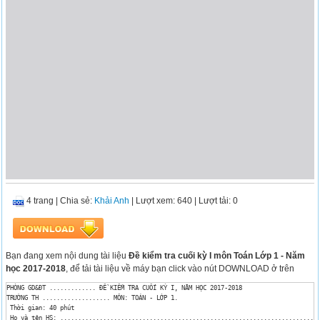
4 trang
|
Chia sẻ:
Khải Anh
| Lượt xem: 640
| Lượt tải: 0
Bạn đang xem nội dung tài liệu
Đề kiểm tra cuối kỳ I môn Toán Lớp 1 - Năm
học 2017-2018
, để tải tài liệu về máy bạn click vào nút DOWNLOAD ở trên
PHÒNG GD&ĐT ............. ĐỀ KIỂM TRA CUỐI KỲ I, NĂM HỌC 2017-2018

TRƯỜNG TH ................... MÔN: TOÁN - LỚP 1.

 Thời gian: 40 phút

 Họ và tên HS: .........................................................................