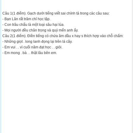
Câu 1(1 điểm). Gạch dưới tiếng viết sai chính tả trong các câu sau:
- Bạn Lân rất trăm chỉ học tập.
- Con trâu chấu là một loại sâu hại lúa.
- Mọi người đều chân trọng và quý mến anh ấy.
Câu 2(1 điểm). Điền tiếng có chứa âm đầu x hay s thích hợp vào chỗ chấm:
- Những giọt . long lanh đọng lại trên lá cây.
- Em vui . . vì cuối năm đạt học . . giỏi.
- Em mong . bà . . thật lâu bên em.