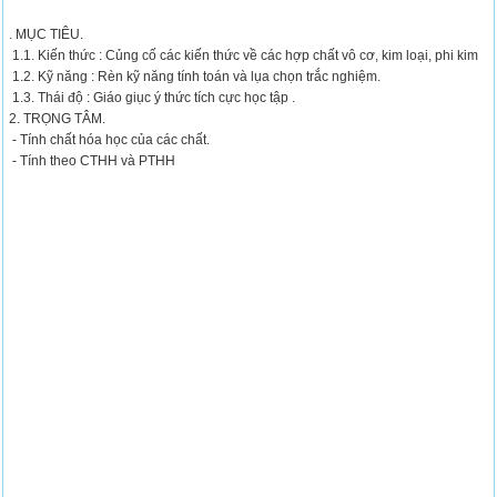
. MỤC TIÊU.
1.1. Kiến thức : Củng cố các kiến thức về các hợp chất vô cơ, kim loại, phi kim
1.2. Kỹ năng : Rèn kỹ năng tính toán và lụa chọn trắc nghiệm.
1.3. Thái độ : Giáo giục ý thức tích cực học tập .
2. TRỌNG TÂM.
- Tính chất hóa học của các chất.
- Tính theo CTHH và PTHH