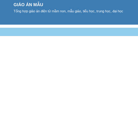
GIÁO ÁN MẪU
Tổng hợp giáo án điện tử mầm non, mẫu giáo, tiểu học, trung học, đại học