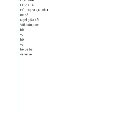
HỌC VẦN
LỚP 1.14
BÙI THỊ NGỌC BÍCH
be bé
Nghỉ giữa tiết
Viết bảng con
bê
ve
bê
ve
bê bề bế
ve vè vẽ