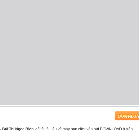
 - Bùi Thị Ngọc Bích
, để tải tài liệu về máy bạn click vào nút DOWNLOAD ở trên