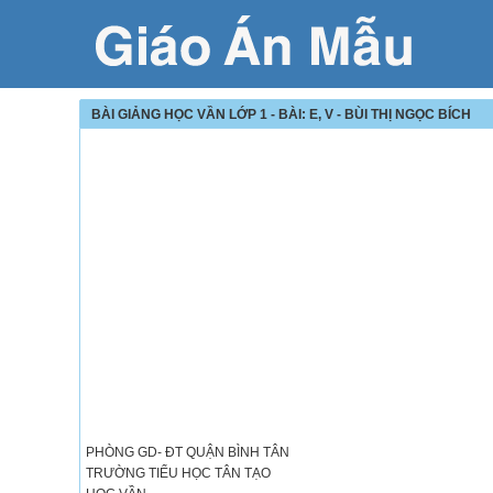
BÀI GIẢNG HỌC VẦN LỚP 1 - BÀI: E, V - BÙI THỊ NGỌC BÍCH
PHÒNG GD- ĐT QUẬN BÌNH TÂN
TRƯỜNG TIỂU HỌC TÂN TẠO