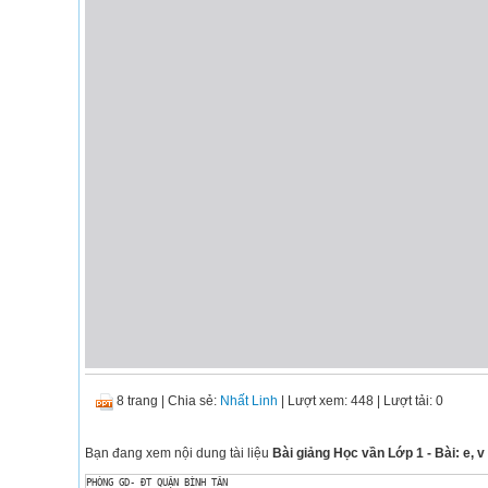
8 trang
|
Chia sẻ:
Nhất Linh
| Lượt xem: 448
| Lượt tải: 0
Bạn đang xem nội dung tài liệu
Bài giảng Học vần Lớp 1 - Bài: e, v
PHÒNG GD- ĐT QUẬN BÌNH TÂN 
