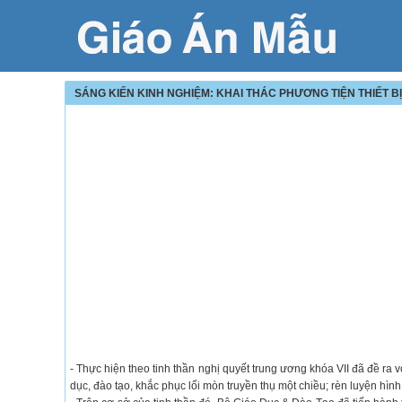
SÁNG KIẾN KINH NGHIỆM: KHAI THÁC PHƯƠNG TIỆN THIẾT B
- Thực hiện theo tinh thần nghị quyết trung ương khóa VII đã đề ra
dục, đào tạo, khắc phục lối mòn truyền thụ một chiều; rèn luyện hìn