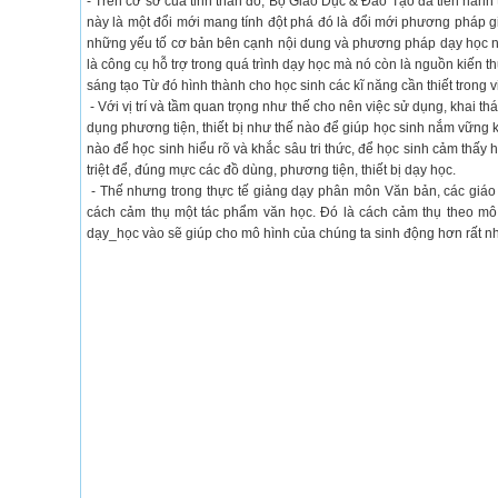
- Trên cơ sở của tinh thần đó, Bộ Giáo Dục & Đào Tạo đã tiến hành 
này là một đổi mới mang tính đột phá đó là đổi mới phương pháp giả
những yếu tố cơ bản bên cạnh nội dung và phương pháp dạy học nhằ
là công cụ hỗ trợ trong quá trình dạy học mà nó còn là nguồn kiến th
sáng tạo Từ đó hình thành cho học sinh các kĩ năng cần thiết trong 
- Với vị trí và tầm quan trọng như thế cho nên việc sử dụng, khai t
dụng phương tiện, thiết bị như thế nào để giúp học sinh nắm vững k
nào để học sinh hiểu rõ và khắc sâu tri thức, để học sinh cảm thấy 
triệt để, đúng mực các đồ dùng, phương tiện, thiết bị dạy học.
- Thế nhưng trong thực tế giảng dạy phân môn Văn bản, các giáo v
cách cảm thụ một tác phẩm văn học. Đó là cách cảm thụ theo mô 
dạy_học vào sẽ giúp cho mô hình của chúng ta sinh động hơn rất nh