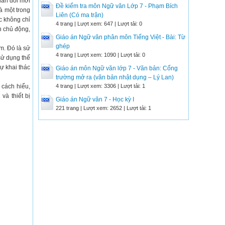
lần đổi mới
Đề kiểm tra môn Ngữ văn Lớp 7 - Phạm Bích
à một trong
Liên (Có ma trận)
c không chỉ
4 trang | Lượt xem: 647 | Lượt tải: 0
ch chủ động,
Giáo án Ngữ văn phân môn Tiếng Việt - Bài: Từ
ghép
âm. Đó là sử
4 trang | Lượt xem: 1090 | Lượt tải: 0
sử dụng thế
ự khai thác
Giáo án môn Ngữ văn lớp 7 - Văn bản: Cổng
trường mở ra (văn bản nhật dụng – Lý Lan)
 cách hiểu,
4 trang | Lượt xem: 3306 | Lượt tải: 1
và thiết bị
Giáo án Ngữ văn 7 - Học kỳ I
221 trang | Lượt xem: 2652 | Lượt tải: 1