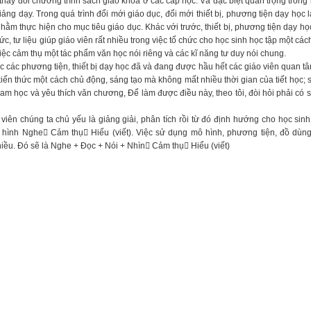
thay đổi chương trình sách giáo khoa ở các cấp học. Và đặc biệt quan trọng trong 
ng dạy. Trong quá trình đổi mới giáo dục, đổi mới thiết bị, phương tiện dạy học l
m thực hiện cho mục tiêu giáo dục. Khác với trước, thiết bị, phương tiện dạy họ
ức, tư liệu giúp giáo viên rất nhiều trong việc tổ chức cho học sinh học tập một cá
việc cảm thụ một tác phẩm văn học nói riêng và các kĩ năng tư duy nói chung.
hác các phương tiện, thiết bị dạy học đã và đang được hầu hết các giáo viên quan t
iến thức một cách chủ động, sáng tạo mà không mất nhiều thời gian của tiết học; 
ham học và yêu thích văn chương, Để làm được điều này, theo tôi, đòi hỏi phải có s
iên chúng ta chủ yếu là giảng giải, phân tích rồi từ đó định hướng cho học sinh
hình Nghe Cảm thụ Hiểu (viết). Việc sử dụng mô hình, phương tiện, đồ dùng 
iều. Đó sẽ là Nghe + Đọc + Nói + Nhìn Cảm thụ Hiểu (viết)