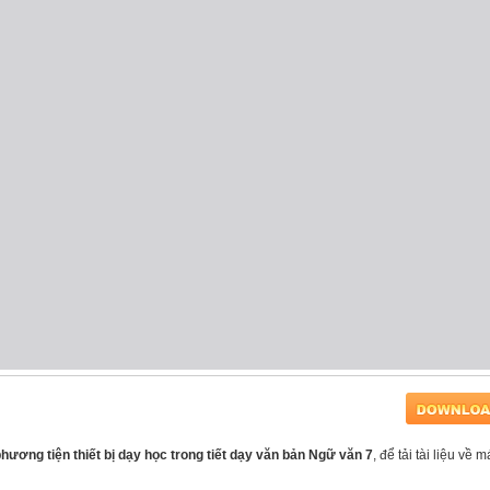
hương tiện thiết bị dạy học trong tiết dạy văn bản Ngữ văn 7
, để tải tài liệu về 