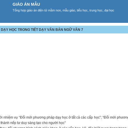
GIÁO ÁN MẪU
Tổng hợp giáo án điện tử mầm non, mẫu giáo, tiểu học, trung học, đại học
Ị DẠY HỌC TRONG TIẾT DẠY VĂN BẢN NGỮ VĂN 7
 với nhiệm vụ “Đổi mới phương pháp dạy học ở tất cả các cấp học”; “Đổi mới phươn
h thành nếp tư duy sáng tạo cho người học”