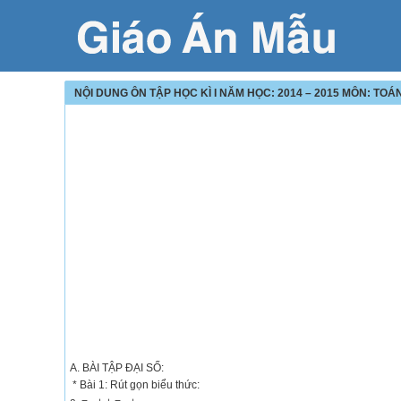
NỘI DUNG ÔN TẬP HỌC KÌ I NĂM HỌC: 2014 – 2015 MÔN: TOÁN
A. BÀI TẬP ĐẠI SỐ:
* Bài 1: Rút gọn biểu thức: