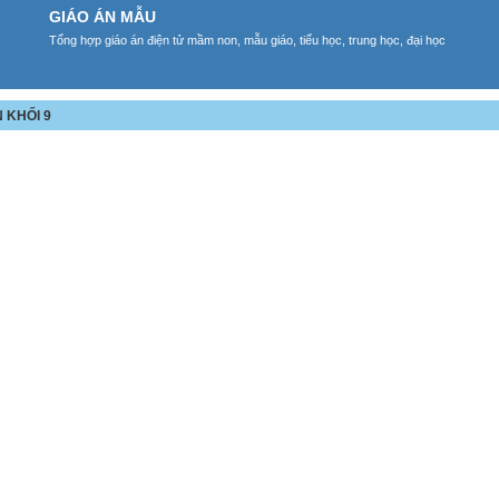
GIÁO ÁN MẪU
Tổng hợp giáo án điện tử mầm non, mẫu giáo, tiểu học, trung học, đại học
 KHỐI 9