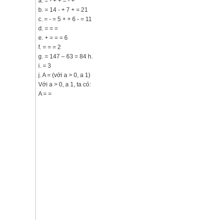
a. = - + + = - +
b. = 14 - + 7 + = 21
c. = - = 5 + + 6 - = 11
d. = = =
e. + = = = 6
f. = = = 2
g. = 147 – 63 = 84 h.
i. = 3
j. A = (với a > 0, a 1)
Với a > 0, a 1, ta có:
A = =