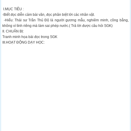
I.MỤC TIÊU :
-Biết đọc diễn cảm bài văn, đọc phân biệt lời các nhân vật.
-Hiểu: Thái sư Trần Thủ Độ là người gương mẫu, nghiêm minh, công bằng,
không vì tình riêng mà làm sai phép nước.( Trả lời được câu hỏi SGK)
II. CHUẨN BỊ:
Tranh minh họa bài đọc trong SGK
III.HOẠT ĐỘNG DẠY HỌC: