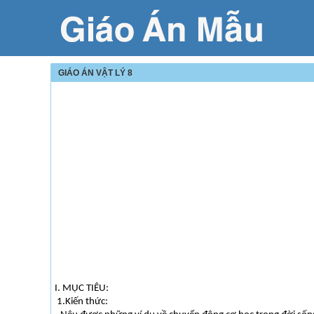
GIÁO ÁN VẬT LÝ 8
I. MỤC TIÊU:
1.Kiến thức: