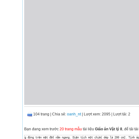
104 trang
|
Chia sẻ:
oanh_nt
| Lượt xem: 2095
| Lượt tải: 2
Bạn đang xem trước
20 trang mẫu
tài liệu
Giáo án Vật lý 8
, để tải 
g đứng trên mặt đất nằm ngang. Diện tích một chiếc dép là 200 cm2. Tính áp