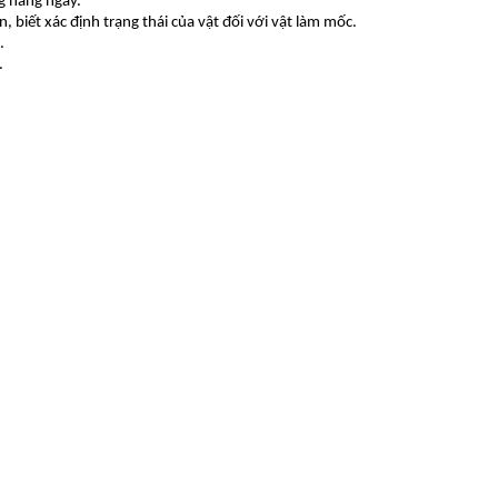
g hàng ngày.
 biết xác định trạng thái của vật đối với vật làm mốc.
.
.