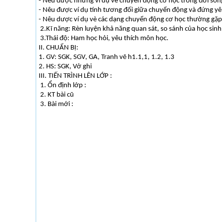
- Nêu được những ví dụ về chuyển động cơ học trong đời sốn
- Nêu được ví dụ tính tương đối giữa chuyển động và đứng yên,
- Nêu dược ví dụ vè các dạng chuyển động cơ học thường gặp
2.Kĩ năng: Rèn luyện khả năng quan sát, so sánh của học sinh
3.Thái độ: Ham học hỏi, yêu thích môn học.
II. CHUẨN BỊ:
1. GV: SGK, SGV, GA, Tranh vẽ h1.1,1, 1.2, 1.3
2. HS: SGK, Vở ghi
III. TIẾN TRÌNH LÊN LỚP :
1. Ổn định lớp :
2. KT bài cũ
3. Bài mới :