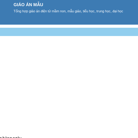
GIÁO ÁN MẪU
Tổng hợp giáo án điện tử mầm non, mẫu giáo, tiểu học, trung học, đại học