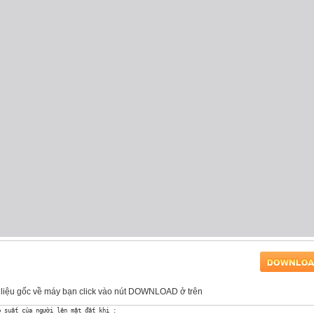
tài liệu gốc về máy bạn click vào nút DOWNLOAD ở trên
 suất của người lên mặt đất khi : 
