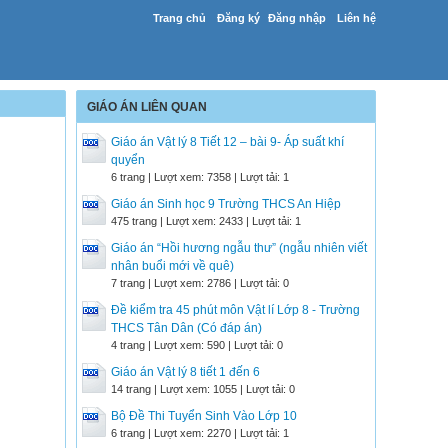
Trang chủ
Đăng ký
Đăng nhập
Liên hệ
GIÁO ÁN LIÊN QUAN
Giáo án Vật lý 8 Tiết 12 – bài 9- Áp suất khí
quyển
6 trang | Lượt xem: 7358 | Lượt tải: 1
Giáo án Sinh học 9 Trường THCS An Hiệp
475 trang | Lượt xem: 2433 | Lượt tải: 1
Giáo án “Hồi hương ngẫu thư” (ngẫu nhiên viết
nhân buổi mới về quê)
7 trang | Lượt xem: 2786 | Lượt tải: 0
Đề kiểm tra 45 phút môn Vật lí Lớp 8 - Trường
THCS Tân Dân (Có đáp án)
4 trang | Lượt xem: 590 | Lượt tải: 0
Giáo án Vật lý 8 tiết 1 đến 6
14 trang | Lượt xem: 1055 | Lượt tải: 0
Bộ Đề Thi Tuyển Sinh Vào Lớp 10
6 trang | Lượt xem: 2270 | Lượt tải: 1