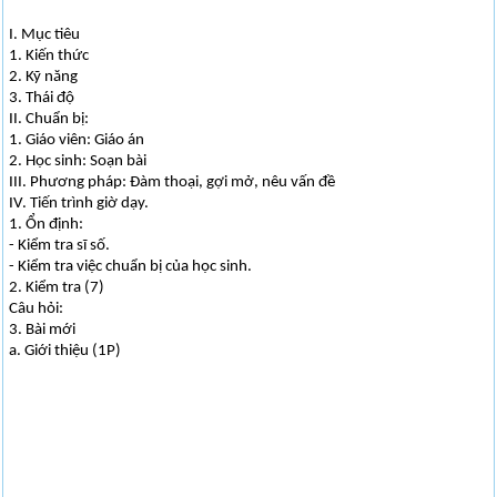
I. Mục tiêu
1. Kiến thức
2. Kỹ năng
3. Thái độ
II. Chuẩn bị:
1. Giáo viên: Giáo án
2. Học sinh: Soạn bài
III. Phương pháp: Đàm thoại, gợi mở, nêu vấn đề
IV. Tiến trình giờ dạy.
1. Ổn định:
- Kiểm tra sĩ số.
- Kiểm tra việc chuẩn bị của học sinh.
2. Kiểm tra (7)
Câu hỏi:
3. Bài mới
a. Giới thiệu (1P)