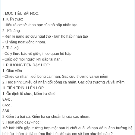
I. MỤC TIÊU BÀI HỌC.
1. Kiến thức:
- Hiểu rõ cơ sở khoa học của hô hấp nhân tạo.
2 . Kĩ năng:
- Rèn kĩ năng sơ cứu ngạt thở - làm hô hấp nhân tạo
- Kĩ năng hoạt động nhóm.
3. Thái độ:
- Có ý thức bảo vệ giữ gìn cơ quan hô hấp.
- Giúp đỡ mọi người khi gặp tai nạn.
II. PHƯƠNG TIỆN DẠY HỌC:
1. Giáo viên:
- Chiếu cá nhân , gối bông cá nhân. Gạc cứu thương và vải mềm
2. Học sinh: Chiếu cá nhân gối bông cá nhân. Gạc cứu thương và vải mềm.
III. TIẾN TRÌNH LÊN LỚP.
1. Ổn định tổ chức, kiểm tra sĩ số:
8A4: .
8A5: .
8A6: .
2.Kiểm tra bài cũ: Kiểm tra sự chuẩn bị của các nhóm.
3. Hoạt động dạy - học:
Mở bài: Nếu gặp trường hợp một bạn bị chết đuối và bạn đó bị ảnh hưởng hệ
hô hấp, thậm chí là ngừng thở. Lúc đó các em sẽ làm như thế nào ?