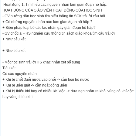
Hoạt động 1: Tìm hiểu các nguyên nhân làm gián đoạn hô hấp.
HOẠT ĐỘNG CỦA GIÁO VIÊN HOẠT ĐỘNG CỦA HỌC SINH
- GV hướng dẫn học sinh tìm hiểu thông tin SGK trả lời câu hỏi
+ Có những nguyên nhân nào làm gián đọan hô hấp ?
+ Biện pháp loại bỏ các tác nhân gây gián đoạn hô hấp?
- GV chốt lại - HS nghiên cứu thông tin sách giáo khoa tìm câu trả lời
+ Như tiểu kết
+ Như tiểu kết
- Một học sinh trả lời HS khác nhận xét bổ sung
Tiểu kết:
Có các nguyên nhân:
+ Khi bị chết đuối nước vào phổi -> cần loại bỏ nước
+ Khi bị điện giật -> cần ngắt dòng điện
+ Khi bị thiếu khí hay có nhiều khí độc -> đưa nạn nhân ra khỏi vùng có khí độc
hay vùng thiếu khí.