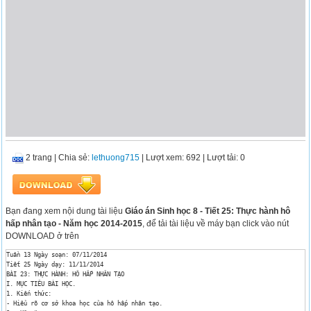
2 trang
|
Chia sẻ:
lethuong715
| Lượt xem: 692
| Lượt tải: 0
Bạn đang xem nội dung tài liệu
Giáo án Sinh học 8 - Tiết 25: Thực hành hô
hấp nhân tạo - Năm học 2014-2015
, để tải tài liệu về máy bạn click vào nút
DOWNLOAD ở trên
Tuần 13 Ngày soạn: 07/11/2014

Tiết 25 Ngày dạy: 11/11/2014

BÀI 23: THỰC HÀNH: HÔ HẤP NHÂN TẠO

I. MỤC TIÊU BÀI HỌC.

1. Kiến thức:

- Hiểu rõ cơ sở khoa học của hô hấp nhân tạo.
