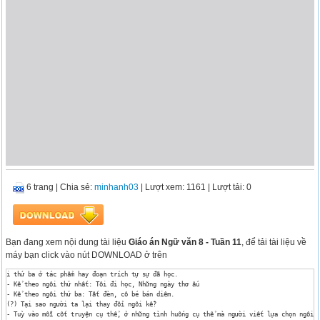
6 trang
|
Chia sẻ:
minhanh03
| Lượt xem: 1161
| Lượt tải: 0
Bạn đang xem nội dung tài liệu
Giáo án Ngữ văn 8 - Tuần 11
, để tải tài liệu về
máy bạn click vào nút DOWNLOAD ở trên
i thứ ba ở tác phẩm hay đoạn trích tự sự đã học.

- Kể theo ngôi thứ nhất: Tôi đi học, Những ngày thơ ấu 

- Kể theo ngôi thứ ba: Tắt đèn, cô bé bán diêm.

(?) Tại sao người ta lại thay đổi ngôi kể?

- Tuỳ vào mỗi cốt truyện cụ thể, ở những tình huống cụ thể mà người viết lựa chọn ngôi k