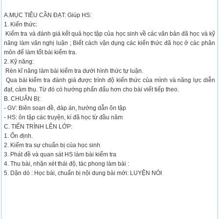
A.MỤC TIÊU CẦN ĐẠT: Giúp HS:
1. Kiến thức:
Kiểm tra và đánh giá kết quả học tập của học sinh về các văn bản đã học và kỹ
năng làm văn nghị luận ; Biết cách vận dụng các kiến thức đã học ở các phân
môn để làm tốt bài kiểm tra.
2. Kỹ năng:
Rèn kĩ năng làm bài kiểm tra dưới hình thức tự luận.
Qua bài kiểm tra đánh giá được trình độ kiến thức của mình và năng lực diễn
đạt, cảm thụ. Từ đó có hướng phấn đấu hơn cho bài viết tiếp theo.
B. CHUẨN BỊ:
- GV: Biên soạn đề, đáp án, hướng dẫn ôn tập
- HS: ôn tập các truyện, kí đã học từ đầu năm
C. TIẾN TRÌNH LÊN LỚP:
1. Ổn định.
2. Kiểm tra sự chuẩn bị của học sinh
3. Phát đề và quan sát HS làm bài kiểm tra
4. Thu bài, nhận xét thái độ, tác phong làm bài :
5. Dặn dò : Học bài, chuẩn bị nội dung bài mới: LUYỆN NÓI