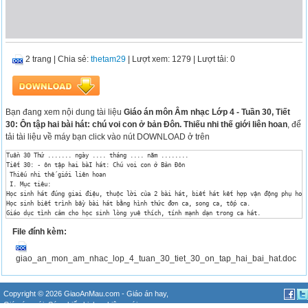
2 trang
|
Chia sẻ:
thetam29
| Lượt xem: 1279
| Lượt tải: 0
Bạn đang xem nội dung tài liệu
Giáo án môn Âm nhạc Lớp 4 - Tuần 30, Tiết
30: Ôn tập hai bài hát: chú voi con ở bản Đôn. Thiếu nhi thế giới liên hoan
, để
tải tài liệu về máy bạn click vào nút DOWNLOAD ở trên
Tuần 30 Thứ ....... ngày .... tháng .... năm ........

Tiết 30: - ôn tập hai bàI hát: Chú voi con ở Bản Đôn

 Thiếu nhi thế giới liên hoan 

 I. Mục tiêu:

Học sinh hát đúng giai điệu, thuộc lời của 2 bài hát, biết hát kết hợp vận động phụ hoạ.
Học sinh biết trình bầy bài hát bằng hình thức đơn ca, song ca, tốp ca.

Giáo dục tình cảm cho học sinh lòng yuê thích, tính mạnh dạn trong ca hát. 

 II. Chuẩn bị:

File đính kèm:
Giáo viên: + Đàn Óc gan, máy nghe, băng nhạc, nhạc cụ gõ.

Học sinh: + Sách giáo khoa Âm nhạc lớp 4, vở ghi, bút, thước kẻ.

 III. Các hoạt động dạy - học chủ yếu:

giao_an_mon_am_nhac_lop_4_tuan_30_tiet_30_on_tap_hai_bai_hat.doc
Nội dung

Hoạt động của thày

Hoạt động của trò

Hoạt động 1

Copyright © 2026 GiaoAnMau.com -
Giáo án hay
,
Ôn định tổ chức- Kiểm tra bài cũ.

Giáo án mới
,
Sáng kiến kinh nghiệm mới