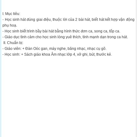
I. Mục tiêu:
- Học sinh hát đúng giai điệu, thuộc lời của 2 bài hát, biết hát kết hợp vận động
phụ hoạ.
- Học sinh biết trình bầy bài hát bằng hình thức đơn ca, song ca, tốp ca.
- Giáo dục tình cảm cho học sinh lòng yuê thích, tính mạnh dạn trong ca hát.
II. Chuẩn bị:
- Giáo viên: + Đàn Oóc gan, máy nghe, băng nhạc, nhạc cụ gõ.
- Học sinh: + Sách giáo khoa Âm nhạc lớp 4, vở ghi, bút, thước kẻ.