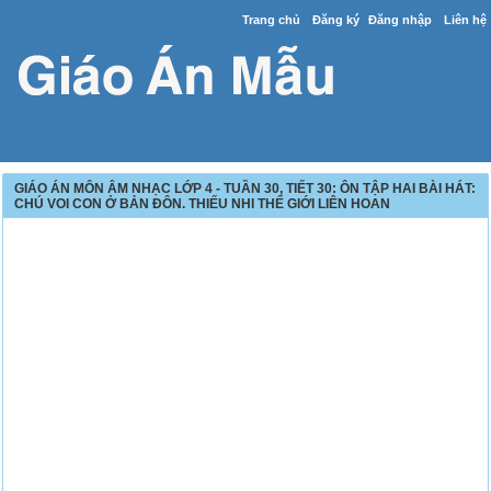
Trang chủ
Đăng ký
Đăng nhập
Liên hệ
GIÁO ÁN MÔN ÂM NHẠC LỚP 4 - TUẦN 30, TIẾT 30: ÔN TẬP HAI BÀI HÁT:
CHÚ VOI CON Ở BẢN ĐÔN. THIẾU NHI THẾ GIỚI LIÊN HOAN