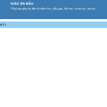
GIÁO ÁN MẪU
Tổng hợp giáo án điện tử mầm non, mẫu giáo, tiểu học, trung học, đại học
KỲ I