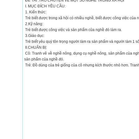
ĐỀ TÀI :TRÒ CHUYỆN VỀ MỘT SỐ NGHỀ TRONG XÃ HỘI
I. MỤC ĐÍCH YÊU CẦU:
1. Kiến thức:
Trẻ biết được trong xã hội có nhiều nghề, biết được công việc của n
2.Kỹ năng:
Trẻ biết được công việc và sản phẩm của nghề đó làm ra.
3.Giáo dục:
Trẻ biết yêu quý tôn trọng người làm ra sản phẩm và người làm 1 số 
II.CHUẨN BỊ:
Cô: Tranh vẽ về nghề nông, dụng cụ nghề nông, sản phẩm của nghề nô
sản phẩm của nghề đó.
Trẻ: Đồ dùng của trẻ giống của cô nhưng kích thước nhỏ hơn. Tran