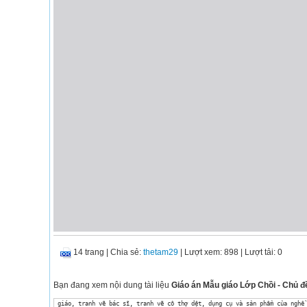
14 trang
|
Chia sẻ:
thetam29
| Lượt xem: 898
| Lượt tải: 0
Bạn đang xem nội dung tài liệu
Giáo án Mẫu giáo Lớp Chồi - Chủ đề
 giáo, tranh vẽ bác sĩ, tranh vẽ cô thợ dệt, dụng cụ và sản phẩm của nghề 