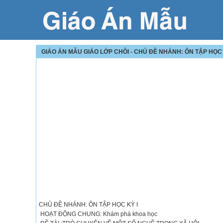
GIÁO ÁN MẪU GIÁO LỚP CHỒI - CHỦ ĐỀ NHÁNH: ÔN TẬP HỌC 
CHỦ ĐỀ NHÁNH: ÔN TẬP HỌC KỲ I
HOẠT ĐỘNG CHUNG: Khám phá khoa học