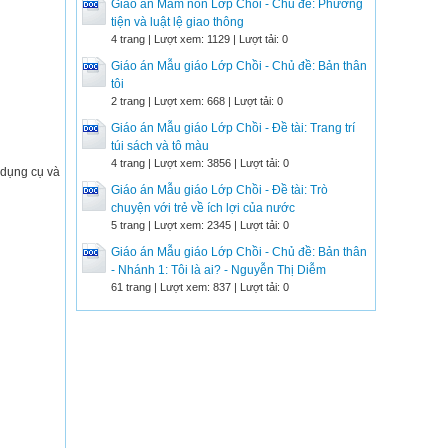
Giáo án Mầm non Lớp Chồi - Chủ đề: Phương
tiện và luật lệ giao thông
4 trang | Lượt xem: 1129 | Lượt tải: 0
Giáo án Mẫu giáo Lớp Chồi - Chủ đề: Bản thân
tôi
2 trang | Lượt xem: 668 | Lượt tải: 0
Giáo án Mẫu giáo Lớp Chồi - Đề tài: Trang trí
túi sách và tô màu
4 trang | Lượt xem: 3856 | Lượt tải: 0
 dụng cụ và
Giáo án Mẫu giáo Lớp Chồi - Đề tài: Trò
chuyện với trẻ về ích lợi của nước
5 trang | Lượt xem: 2345 | Lượt tải: 0
Giáo án Mẫu giáo Lớp Chồi - Chủ đề: Bản thân
- Nhánh 1: Tôi là ai? - Nguyễn Thị Diễm
61 trang | Lượt xem: 837 | Lượt tải: 0