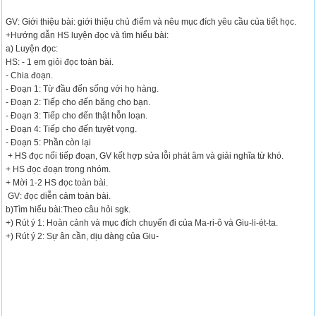
GV: Giới thiệu bài: giới thiệu chủ điểm và nêu mục đích yêu cầu của tiết học.
+Hướng dẫn HS luyện đọc và tìm hiểu bài:
a) Luyện đọc:
HS: - 1 em giỏi đọc toàn bài.
- Chia đoạn.
- Đoạn 1: Từ đầu đến sống với họ hàng.
- Đoạn 2: Tiếp cho đến băng cho bạn.
- Đoạn 3: Tiếp cho đến thật hỗn loạn.
- Đoạn 4: Tiếp cho đến tuyệt vọng.
- Đoạn 5: Phần còn lại
+ HS đọc nối tiếp đoạn, GV kết hợp sửa lỗi phát âm và giải nghĩa từ khó.
+ HS đọc đoạn trong nhóm.
+ Mời 1-2 HS đọc toàn bài.
GV: đọc diễn cảm toàn bài.
b)Tìm hiểu bài:Theo câu hỏi sgk.
+) Rút ý 1: Hoàn cảnh và mục đích chuyến đi của Ma-ri-ô và Giu-li-ét-ta.
+) Rút ý 2: Sự ân cần, dịu dàng của Giu-