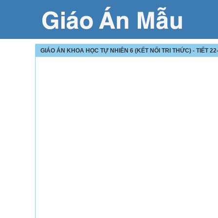
GIÁO ÁN KHOA HỌC TỰ NHIÊN 6 (KẾT NỐI TRI THỨC) - TIẾT 2