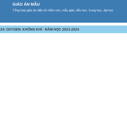
GIÁO ÁN MẪU
Tổng hợp giáo án điện tử mầm non, mẫu giáo, tiểu học, trung học, đại học
2-24: OXYGEN. KHÔNG KHÍ - NĂM HỌC 2023-2024